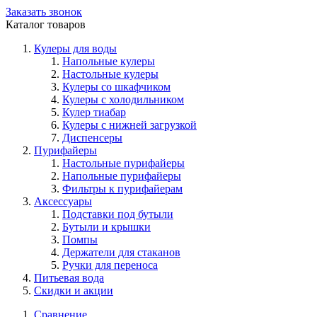
Заказать звонок
Каталог товаров
Кулеры для воды
Напольные кулеры
Настольные кулеры
Кулеры со шкафчиком
Кулеры с холодильником
Кулер тиабар
Кулеры с нижней загрузкой
Диспенсеры
Пурифайеры
Настольные пурифайеры
Напольные пурифайеры
Фильтры к пурифайерам
Аксессуары
Подставки под бутыли
Бутыли и крышки
Помпы
Держатели для стаканов
Ручки для переноса
Питьевая вода
Скидки и акции
Сравнение