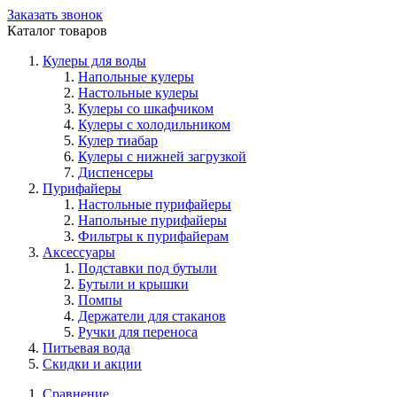
Заказать звонок
Каталог товаров
Кулеры для воды
Напольные кулеры
Настольные кулеры
Кулеры со шкафчиком
Кулеры с холодильником
Кулер тиабар
Кулеры с нижней загрузкой
Диспенсеры
Пурифайеры
Настольные пурифайеры
Напольные пурифайеры
Фильтры к пурифайерам
Аксессуары
Подставки под бутыли
Бутыли и крышки
Помпы
Держатели для стаканов
Ручки для переноса
Питьевая вода
Скидки и акции
Сравнение