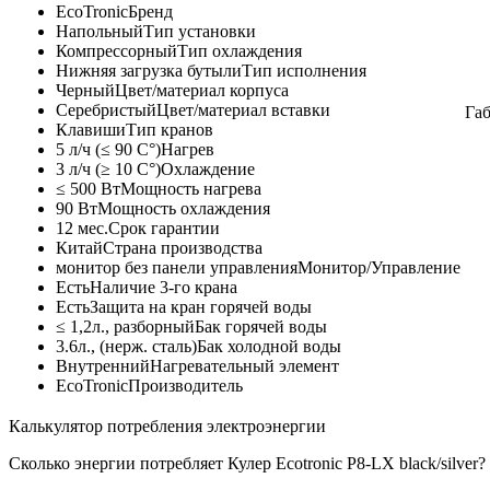
EcoTronic
Бренд
Напольный
Тип установки
Компрессорный
Тип охлаждения
Нижняя загрузка бутыли
Тип исполнения
Черный
Цвет/материал корпуса
Серебристый
Цвет/материал вставки
Га
Клавиши
Тип кранов
5 л/ч (≤ 90 C°)
Нагрев
3 л/ч (≥ 10 C°)
Охлаждение
≤ 500 Вт
Мощность нагрева
90 Вт
Мощность охлаждения
12 мес.
Срок гарантии
Китай
Страна производства
монитор без панели управления
Монитор/Управление
Есть
Наличие 3-го крана
Есть
Защита на кран горячей воды
≤ 1,2л., разборный
Бак горячей воды
3.6л., (нерж. сталь)
Бак холодной воды
Внутренний
Нагревательный элемент
EcoTronic
Производитель
Калькулятор потребления электроэнергии
Сколько энергии потребляет Кулер Ecotronic P8-LX black/silver?