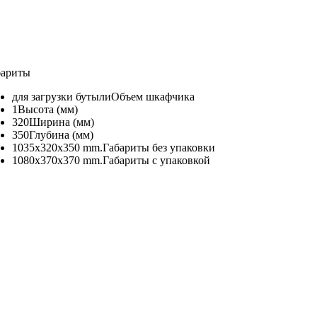
бариты
для загрузки бутыли
Объем шкафчика
1
Высота (мм)
320
Ширина (мм)
350
Глубина (мм)
1035x320x350 mm.
Габариты без упаковки
1080x370x370 mm.
Габариты с упаковкой