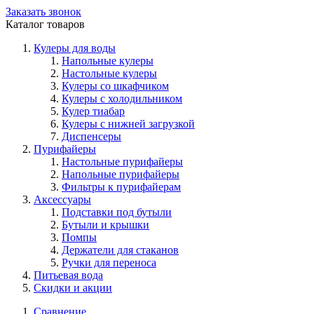
Заказать звонок
Каталог товаров
Кулеры для воды
Напольные кулеры
Настольные кулеры
Кулеры со шкафчиком
Кулеры с холодильником
Кулер тиабар
Кулеры с нижней загрузкой
Диспенсеры
Пурифайеры
Настольные пурифайеры
Напольные пурифайеры
Фильтры к пурифайерам
Аксессуары
Подставки под бутыли
Бутыли и крышки
Помпы
Держатели для стаканов
Ручки для переноса
Питьевая вода
Скидки и акции
Сравнение