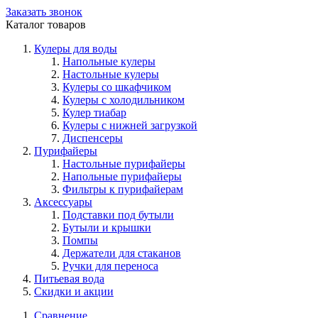
Заказать звонок
Каталог товаров
Кулеры для воды
Напольные кулеры
Настольные кулеры
Кулеры со шкафчиком
Кулеры с холодильником
Кулер тиабар
Кулеры с нижней загрузкой
Диспенсеры
Пурифайеры
Настольные пурифайеры
Напольные пурифайеры
Фильтры к пурифайерам
Аксессуары
Подставки под бутыли
Бутыли и крышки
Помпы
Держатели для стаканов
Ручки для переноса
Питьевая вода
Скидки и акции
Сравнение