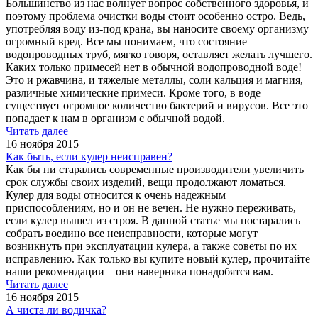
Большинство из нас волнует вопрос собственного здоровья, и
поэтому проблема очистки воды стоит особенно остро. Ведь,
употребляя воду из-под крана, вы наносите своему организму
огромный вред. Все мы понимаем, что состояние
водопроводных труб, мягко говоря, оставляет желать лучшего.
Каких только примесей нет в обычной водопроводной воде!
Это и ржавчина, и тяжелые металлы, соли кальция и магния,
различные химические примеси. Кроме того, в воде
существует огромное количество бактерий и вирусов. Все это
попадает к нам в организм с обычной водой.
Читать далее
16 ноября 2015
Как быть, если кулер неисправен?
Как бы ни старались современные производители увеличить
срок службы своих изделий, вещи продолжают ломаться.
Кулер для воды относится к очень надежным
приспособлениям, но и он не вечен. Не нужно переживать,
если кулер вышел из строя. В данной статье мы постарались
собрать воедино все неисправности, которые могут
возникнуть при эксплуатации кулера, а также советы по их
исправлению. Как только вы купите новый кулер, прочитайте
наши рекомендации – они наверняка понадобятся вам.
Читать далее
16 ноября 2015
А чиста ли водичка?