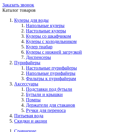
Заказать звонок
Каталог товаров
Кулеры для воды
Напольные кулеры
Настольные кулеры
Кулеры со шкафчиком
Кулеры с холодильником
Кулер тиабар
Кулеры с нижней загрузкой
Диспенсеры
Пурифайеры
Настольные пурифайеры
Напольные пурифайеры
Фильтры к пурифайерам
Аксессуары
Подставки под бутыли
Бутыли и крышки
Помпы
Держатели для стаканов
Ручки для переноса
Питьевая вода
Скидки и акции
Сравнение