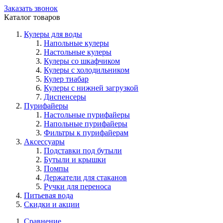
Заказать звонок
Каталог товаров
Кулеры для воды
Напольные кулеры
Настольные кулеры
Кулеры со шкафчиком
Кулеры с холодильником
Кулер тиабар
Кулеры с нижней загрузкой
Диспенсеры
Пурифайеры
Настольные пурифайеры
Напольные пурифайеры
Фильтры к пурифайерам
Аксессуары
Подставки под бутыли
Бутыли и крышки
Помпы
Держатели для стаканов
Ручки для переноса
Питьевая вода
Скидки и акции
Сравнение