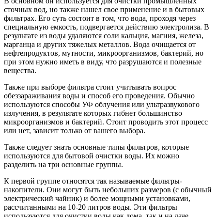
В основном он используется для очистки промышленных
сточных вод, но также нашел свое применение и в бытовых
фильтрах. Его суть состоит в том, что вода, проходя через
специальную емкость, подвергается действию электролиза. В
результате из воды удаляются соли кальция, магния, железа,
марганца и других тяжелых металлов. Вода очищается от
нефтепродуктов, мутности, микроорганизмов, бактерий, но
при этом нужно иметь в виду, что разрушаются и полезные
вещества.
Также при выборе фильтра стоит учитывать вопрос
обеззараживания воды и способ его проведения. Обычно
используются способы УФ облучения или ультразвукового
излучения, в результате которых гибнет большинство
микроорганизмов и бактерий. Стоит проводить этот процесс
или нет, зависит только от вашего выбора.
Также следует знать основные типы фильтров, которые
используются для бытовой очистки воды. Их можно
разделить на три основные группы.
К первой группе относятся так называемые фильтры-
накопители. Они могут быть небольших размеров (с обычный
электрический чайник) и более мощными установками,
рассчитанными на 10-20 литров воды. Эти фильтры
используются для очистки воды как дома, так и на даче.