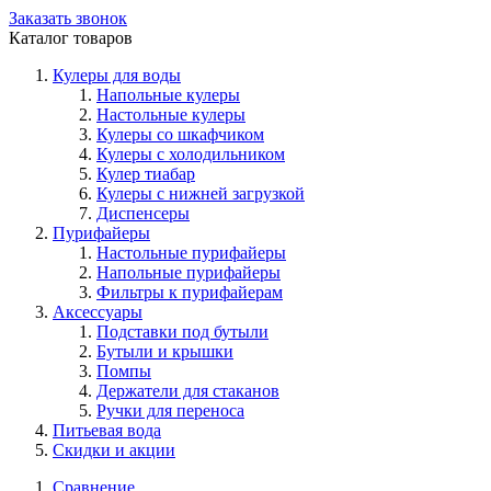
Заказать звонок
Каталог товаров
Кулеры для воды
Напольные кулеры
Настольные кулеры
Кулеры со шкафчиком
Кулеры с холодильником
Кулер тиабар
Кулеры с нижней загрузкой
Диспенсеры
Пурифайеры
Настольные пурифайеры
Напольные пурифайеры
Фильтры к пурифайерам
Аксессуары
Подставки под бутыли
Бутыли и крышки
Помпы
Держатели для стаканов
Ручки для переноса
Питьевая вода
Скидки и акции
Сравнение