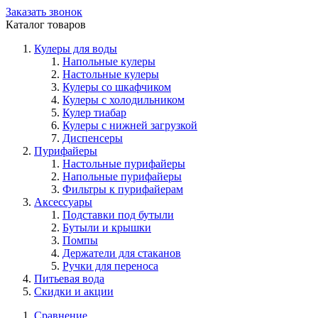
Заказать звонок
Каталог товаров
Кулеры для воды
Напольные кулеры
Настольные кулеры
Кулеры со шкафчиком
Кулеры с холодильником
Кулер тиабар
Кулеры с нижней загрузкой
Диспенсеры
Пурифайеры
Настольные пурифайеры
Напольные пурифайеры
Фильтры к пурифайерам
Аксессуары
Подставки под бутыли
Бутыли и крышки
Помпы
Держатели для стаканов
Ручки для переноса
Питьевая вода
Скидки и акции
Сравнение