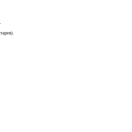
.
тарея).