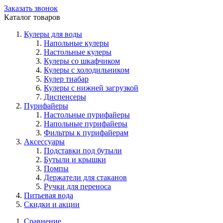
Заказать звонок
Каталог товаров
Кулеры для воды
Напольные кулеры
Настольные кулеры
Кулеры со шкафчиком
Кулеры с холодильником
Кулер тиабар
Кулеры с нижней загрузкой
Диспенсеры
Пурифайеры
Настольные пурифайеры
Напольные пурифайеры
Фильтры к пурифайерам
Аксессуары
Подставки под бутыли
Бутыли и крышки
Помпы
Держатели для стаканов
Ручки для переноса
Питьевая вода
Скидки и акции
Сравнение