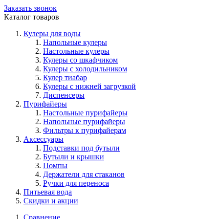
Заказать звонок
Каталог товаров
Кулеры для воды
Напольные кулеры
Настольные кулеры
Кулеры со шкафчиком
Кулеры с холодильником
Кулер тиабар
Кулеры с нижней загрузкой
Диспенсеры
Пурифайеры
Настольные пурифайеры
Напольные пурифайеры
Фильтры к пурифайерам
Аксессуары
Подставки под бутыли
Бутыли и крышки
Помпы
Держатели для стаканов
Ручки для переноса
Питьевая вода
Скидки и акции
Сравнение