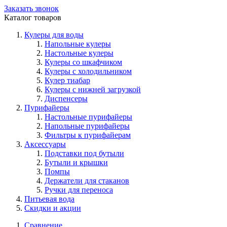
Заказать звонок
Каталог товаров
Кулеры для воды
Напольные кулеры
Настольные кулеры
Кулеры со шкафчиком
Кулеры с холодильником
Кулер тиабар
Кулеры с нижней загрузкой
Диспенсеры
Пурифайеры
Настольные пурифайеры
Напольные пурифайеры
Фильтры к пурифайерам
Аксессуары
Подставки под бутыли
Бутыли и крышки
Помпы
Держатели для стаканов
Ручки для переноса
Питьевая вода
Скидки и акции
Сравнение