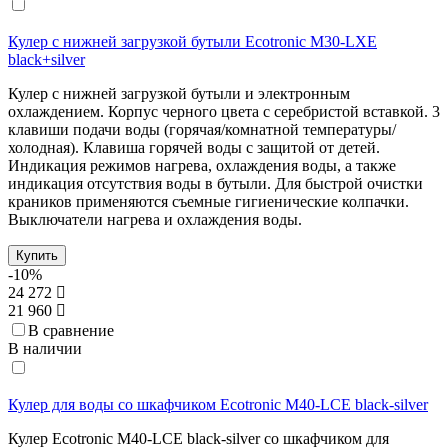
Кулер с нижней загрузкой бутыли Ecotronic M30-LXE
black+silver
Кулер с нижней загрузкой бутыли и электронным
охлаждением. Корпус черного цвета с серебристой вставкой. 3
клавиши подачи воды (горячая/комнатной температуры/
холодная). Клавиша горячей воды с защитой от детей.
Индикация режимов нагрева, охлаждения воды, а также
индикация отсутствия воды в бутыли. Для быстрой очистки
краников применяются съемные гигиенические колпачки.
Выключатели нагрева и охлаждения воды.
Купить
-10%
24 272
21 960
В сравнение
В наличии
Кулер для воды со шкафчиком Ecotronic M40-LCE black-silver
Кулер Ecotronic M40-LCE black-silver со шкафчиком для