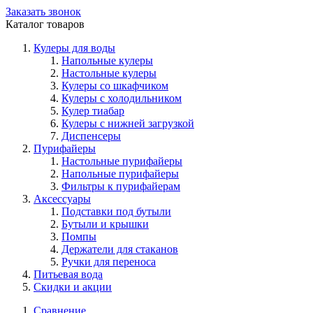
Заказать звонок
Каталог товаров
Кулеры для воды
Напольные кулеры
Настольные кулеры
Кулеры со шкафчиком
Кулеры с холодильником
Кулер тиабар
Кулеры с нижней загрузкой
Диспенсеры
Пурифайеры
Настольные пурифайеры
Напольные пурифайеры
Фильтры к пурифайерам
Аксессуары
Подставки под бутыли
Бутыли и крышки
Помпы
Держатели для стаканов
Ручки для переноса
Питьевая вода
Скидки и акции
Сравнение