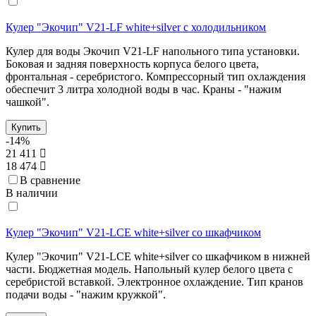
Кулер "Экочип" V21-LF white+silver с холодильником
Кулер для воды Экочип V21-LF напольного типа установки.
Боковая и задняя поверхность корпуса белого цвета,
фронтальная - серебристого. Компрессорный тип охлаждения
обеспечит 3 литра холодной воды в час. Краны - "нажим
чашкой".
Купить
-14%
21 411
18 474
В сравнение
В наличии
Кулер "Экочип" V21-LCE white+silver со шкафчиком
Кулер "Экочип" V21-LCE white+silver со шкафчиком в нижней
части. Бюджетная модель. Напольный кулер белого цвета с
серебристой вставкой. Электронное охлаждение. Тип кранов
подачи воды - "нажим кружкой".