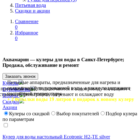
Питьевая вода
Скидки и акции
Сравнение
0
Избранное
0
Аквамарин — кулеры для воды в Санкт-Петербурге;
Продажа, обслуживание и ремонт
Заказать звонок
Питьевые аппараты, предназначенные для нагрева и
Кулеры
охлаждения бутилированной воды, а также поддержания
 проточной воды, подключаются к водопроводу и очищают с
Пурифайеры
постоянной температуры
троенной фильтрации, нагревают и охлаждают воду
Помпы
+ 2 бутылки воды 19 литров в подарок к новому кулеру
Скидки
Акции
Кулеры со скидкой
Выбор покупателей
Подбор кулера
по параметрам
Кулер для воды настольный Ecotronic H2-TE silver