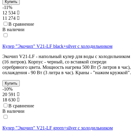
Купить
-11%
12 534
11 274
В сравнение
В наличии
Кулер "Экочип" V21-LF black+silver с холодильником
Экочип V21-LF - напольный кулер для воды с холодильником
(16 литров). Корпус - черный, со вставкой спереди
серебряного цвета. Мощность нагрева 500 Вт (5 литров в час),
охлаждения - 90 Вт (3 литра в час). Краны - "нажим кружкой".
Купить
-10%
20 591
18 630
В сравнение
В наличии
Кулер "Экочип" V21-LF green+silver c холодильником