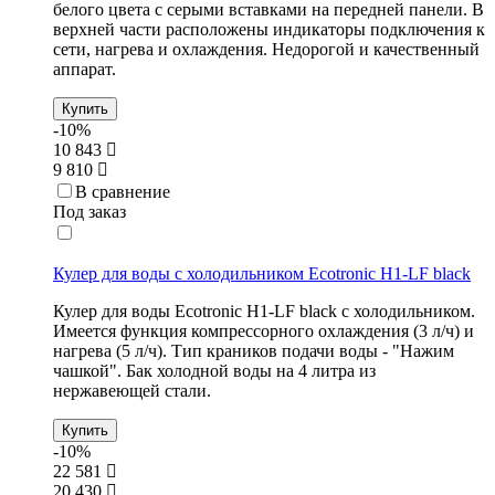
белого цвета с серыми вставками на передней панели. В
верхней части расположены индикаторы подключения к
сети, нагрева и охлаждения. Недорогой и качественный
аппарат.
Купить
-10%
10 843
9 810
В сравнение
Под заказ
Кулер для воды с холодильником Ecotronic H1-LF black
Кулер для воды Ecotronic H1-LF black с холодильником.
Имеется функция компрессорного охлаждения (
3 л/ч) и
нагрева (
5 л/ч)
. Тип краников подачи воды - "Нажим
чашкой". Бак холодной воды на 4 литра из
нержавеющей стали.
Купить
-10%
22 581
20 430