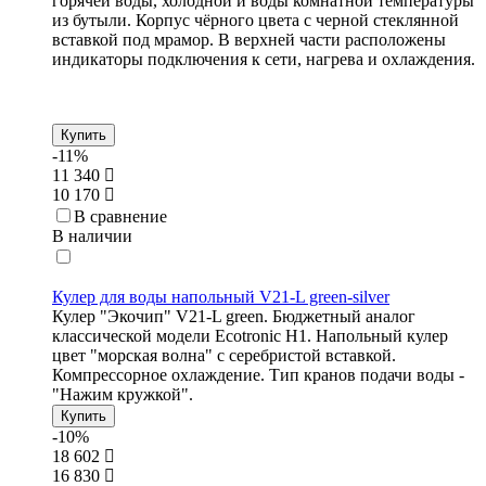
горячей воды, холодной и воды комнатной температуры
из бутыли. Корпус чёрного цвета с черной стеклянной
вставкой под мрамор. В верхней части расположены
индикаторы подключения к сети, нагрева и охлаждения.
Купить
-11%
11 340
10 170
В сравнение
В наличии
Кулер для воды напольный V21-L green-silver
Кулер "Экочип" V21-L green. Бюджетный аналог
классической модели Ecotronic Н1. Напольный кулер
цвет "морская волна" с серебристой вставкой.
Компрессорное охлаждение. Тип кранов подачи воды -
"Нажим кружкой".
Купить
-10%
18 602
16 830