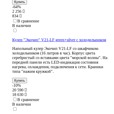
Купить
-64%
2 256
834
В сравнение
В наличии
Кулер "Экочип" V21-LF green+silver c холодильником
Напольный кулер Экочип V21-LF со шкафчиком-
холодильником (16 литров в час). Корпус цвета
серебристый со вставками цвета "морской волны". На
передней панели есть LED-индикация состояния
нагрева, охлаждения, подключения к сети. Краники
типа "нажим кружкой".
Купить
-10%
20 590
18 630
В сравнение
В наличии