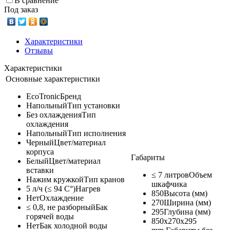
В сравнение
Под заказ
Характеристики
Отзывы
Характеристики
Основные характеристики
EcoTronic
Бренд
Напольный
Тип установки
Без охлаждения
Тип
охлаждения
Напольный
Тип исполнения
Черный
Цвет/материал
корпуса
Габариты
Белый
Цвет/материал
вставки
≤ 7 литров
Объем
Нажим кружкой
Тип кранов
шкафчика
5 л/ч (≤ 94 C°)
Нагрев
850
Высота (мм)
Нет
Охлаждение
270
Ширина (мм)
≤ 0,8, не разборный
Бак
295
Глубина (мм)
горячей воды
850x270x295
Нет
Бак холодной воды