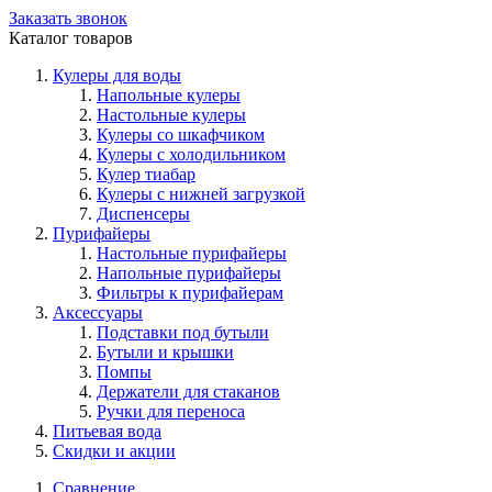
Заказать звонок
Каталог товаров
Кулеры для воды
Напольные кулеры
Настольные кулеры
Кулеры со шкафчиком
Кулеры с холодильником
Кулер тиабар
Кулеры с нижней загрузкой
Диспенсеры
Пурифайеры
Настольные пурифайеры
Напольные пурифайеры
Фильтры к пурифайерам
Аксессуары
Подставки под бутыли
Бутыли и крышки
Помпы
Держатели для стаканов
Ручки для переноса
Питьевая вода
Скидки и акции
Сравнение