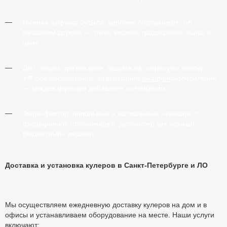
Нижняя загрузка бутыли:
удобнее обслуживать, но
механизм дороже — такие модели традиционно выше в
цене.
Доп. опции:
третий кран, защита на «горячую» кнопку,
УФ-обеззараживание, газирование,
шкафчик
/холодильник
— каждая функция добавляет к стоимости.
Форм-фактор:
напольные и настольные; «тиабар» с
расширенной столешницей; диспенсер как «самый
бюджетный» вариант.
Доставка и установка кулеров в Санкт-Петербурге и ЛО
Мы осуществляем ежедневную доставку кулеров на дом и в
офисы и устанавливаем оборудование на месте. Наши услуги
включают: