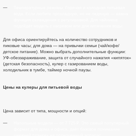
Температурные режимы.
Горячая и холодная питьевая
вода. Если любите прохладную, но не ледяную — важна
функция охлаждения с регулировкой. Для чайников
подойдёт модель с нагревом или для кипячения воды.
Для офиса ориентируйтесь на количество сотрудников и
пиковые часы; для дома — на привычки семьи (чай/кофе/
детское питание). Можно выбрать дополнительные функции:
УФ-обеззараживание, защита от случайного нажатия «кипяток»
(детская безопасность), кулер с газированием воды,
холодильник в тумбе, таймер ночной паузы.
Цены на кулеры для питьевой воды
Цена зависит от типа, мощности и опций:
Напольные модели
— от 7 725 ₽. Это самый популярный
формат для дома и офиса, даёт базовое понимание
«нижней планки» на полноценный аппарат.