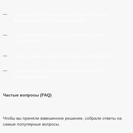
Плановая чистка и дезинфекция тракта, замена
фильтров (для проточных моделей).
Проверка температуры нагрева/охлаждения и
герметичности.
Ремонт
и замена узлов по гарантии и постгарантии.
Напоминания о сервисе и поставках воды (по
договорённости).
Частые вопросы (FAQ)
Чтобы вы приняли взвешенное решение, собрали ответы на
самые популярные вопросы.