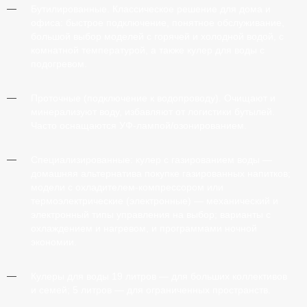
Бутилированные.
Классическое решение для дома и
офиса: быстрое подключение, понятное обслуживание,
большой выбор моделей с горячей и холодной водой, с
комнатной температурой, а также кулер для воды с
подогревом.
Проточные (подключение к водопроводу).
Очищают и
минерализуют воду, избавляют от логистики бутылей.
Часто оснащаются УФ-лампой/озонированием.
Специализированные:
кулер с газированием воды —
домашняя альтернатива покупке газированных напитков;
модели с охладителем-компрессором или
термоэлектрические (электронные) — механический и
электронный типы управления на выбор; варианты с
охлаждением и нагревом, и программами ночной
экономии.
Кулеры для воды 19 литров
— для больших коллективов
и семей;
5 литров
— для ограниченных пространств.