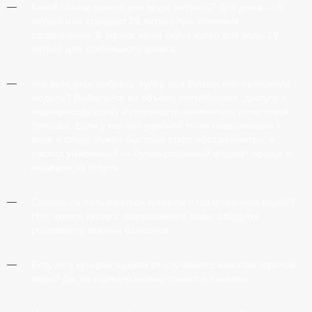
Какой объём кулера для воды выбрать?
Для дома — 5
литров или стандарт 19 литров при активном
потреблении. В офисе чаще берут кулер для воды 19
литров для стабильного запаса.
Что выгоднее выбрать: кулер под бутыль или проточную
модель?
Выбирайте по объёму потребления, доступу к
водопроводу/сливу и готовности заниматься логистикой
бутылей. Если у вас нет удобной точки подключения к
воде и сливу, нужен быстрый старт «без ремонта», а
расход умеренный — бутилированный формат проще и
дешевле на старте.
Сложно ли пользоваться кулером с газированной водой?
Нет: купите кулер с газированием воды, следуйте
регламенту замены баллонов.
Есть ли в кулерах защита от случайного нажатия горячей
воды?
Да, на горячую кнопку ставится «замок».