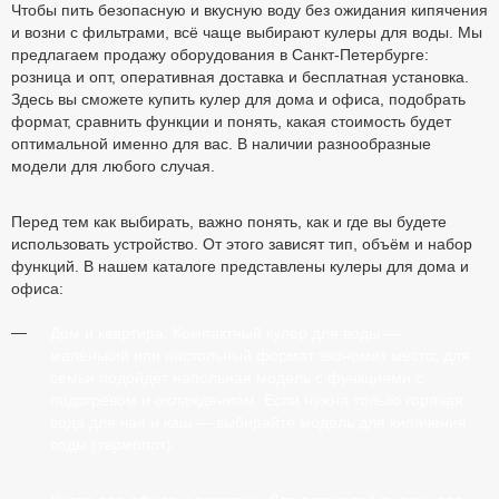
Чтобы пить безопасную и вкусную воду без ожидания кипячения
и возни с фильтрами, всё чаще выбирают кулеры для воды. Мы
предлагаем продажу оборудования в Санкт-Петербурге:
розница и опт, оперативная доставка и бесплатная установка.
Здесь вы сможете купить кулер для дома и офиса, подобрать
формат, сравнить функции и понять, какая стоимость будет
оптимальной именно для вас. В наличии разнообразные
модели для любого случая.
Перед тем как выбирать, важно понять, как и где вы будете
использовать устройство. От этого зависят тип, объём и набор
функций. В нашем каталоге представлены кулеры для дома и
офиса:
Дом и квартира.
Компактный кулер для воды —
маленький или настольный формат экономит место; для
семьи подойдёт напольная модель с функциями с
подогревом и охлаждением. Если нужна только горячая
вода для чая и каш — выбирайте модель для кипячения
воды (термопот).