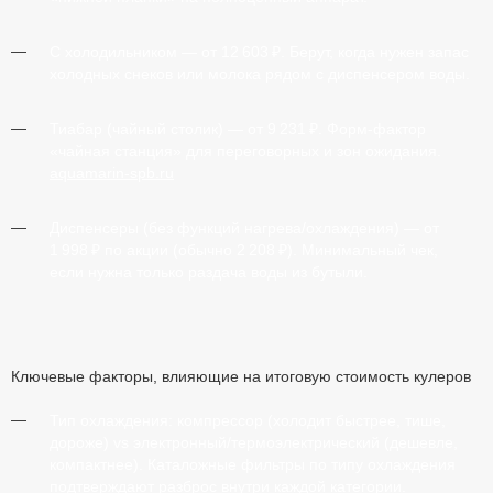
С холодильником
— от 12 603 ₽. Берут, когда нужен запас
холодных снеков или молока рядом с диспенсером воды.
Тиабар (чайный столик)
— от 9 231 ₽. Форм-фактор
«чайная станция» для переговорных и зон ожидания.
aquamarin-spb.ru
Диспенсеры (без функций нагрева/охлаждения)
— от
1 998 ₽ по акции (обычно 2 208 ₽). Минимальный чек,
если нужна только раздача воды из бутыли.
Ключевые факторы, влияющие на итоговую стоимость кулеров
Тип охлаждения:
компрессор (холодит быстрее, тише,
дороже) vs электронный/термоэлектрический (дешевле,
компактнее). Каталожные фильтры по типу охлаждения
подтверждают разброс внутри каждой категории.