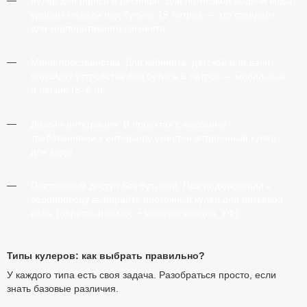
Кулер для офиса и ресепшн.
Для потоковой выдачи воды
удобны модели под бутыль 19 литров — это стандарт
для корпоративного сегмента.
Мини-пространства.
Для кабинета, детской или дачи
подойдут устройства под бутыль 5 литров — мобильные
и лёгкие (5–6 л).
Дизайн-интеграция.
В проектах с высокими
требованиями к интерьеру уместен встроенный кулер
для воды.
Постоянный доступ без бутылей.
При подключении к
водопроводу выбирайте проточный кулер для питьевой
воды (обратный осмос + минерализация, УФ).
Типы кулеров: как выбрать правильно?
У каждого типа есть своя задача. Разобраться просто, если
знать базовые различия.