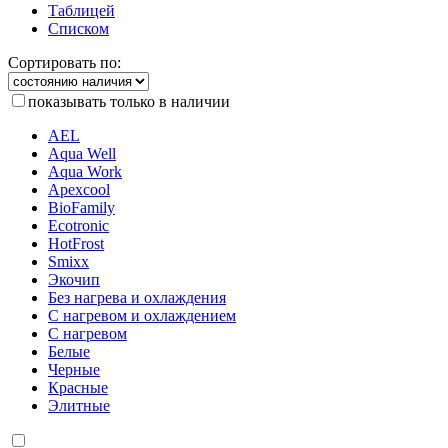
Таблицей
Списком
Сортировать по:
показывать только в наличии
AEL
Aqua Well
Aqua Work
Apexcool
BioFamily
Ecotronic
HotFrost
Smixx
Экочип
Без нагрева и охлаждения
С нагревом и охлаждением
С нагревом
Белые
Черные
Красные
Элитные