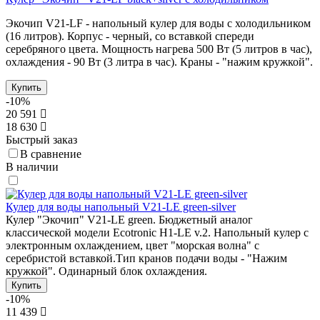
Экочип V21-LF - напольный кулер для воды с холодильником
(16 литров). Корпус - черный, со вставкой спереди
серебряного цвета. Мощность нагрева 500 Вт (5 литров в час),
охлаждения - 90 Вт (3 литра в час). Краны - "нажим кружкой".
Купить
-10%
20 591
18 630
Быстрый заказ
В сравнение
В наличии
Кулер для воды напольный V21-LE green-silver
Кулер "Экочип" V21-LE green. Бюджетный аналог
классической модели Ecotronic H1-LE v.2. Напольный кулер с
электронным охлаждением, цвет "морская волна" с
серебристой вставкой.Тип кранов подачи воды - "Нажим
кружкой". Одинарный блок охлаждения.
Купить
-10%
11 439