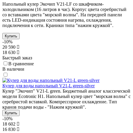
Напольный кулер Экочип V21-LF со шкафчиком-
холодильником (16 литров в час). Корпус цвета серебристый
со вставками цвета "морской волны". На передней панели
есть LED-индикация состояния нагрева, охлаждения,
подключения к сети. Краники типа "нажим кружкой".
Купить
-10%
20 590
18 630
Быстрый заказ
В сравнение
В наличии
Кулер для воды напольный V21-L green-silver
Кулер "Экочип" V21-L green. Бюджетный аналог классической
модели Ecotronic Н1. Напольный кулер цвет "морская волна" с
серебристой вставкой. Компрессорное охлаждение. Тип
кранов подачи воды - "Нажим кружкой".
Купить
-10%
18 602
16 830