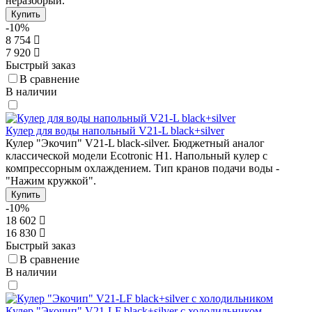
неразборый.
Купить
-10%
8 754
7 920
Быстрый заказ
В сравнение
В наличии
Кулер для воды напольный V21-L black+silver
Кулер "Экочип" V21-L black-silver. Бюджетный аналог
классической модели Ecotronic Н1. Напольный кулер с
компрессорным охлаждением. Тип кранов подачи воды -
"Нажим кружкой".
Купить
-10%
18 602
16 830
Быстрый заказ
В сравнение
В наличии
Кулер "Экочип" V21-LF black+silver с холодильником