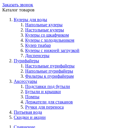
Заказать звонок
Каталог товаров
Кулеры для воды
Напольные кулеры
Настольные кулеры
Кулеры со шкафчиком
Кулеры с холодильником
Кулер тиабар
Кулеры с нижней загрузкой
Диспенсеры
Пурифайеры
Настольные пурифайеры
Напольные пурифайеры
Фильтры к пурифайерам
Аксессуары
Подставки под бутыли
Бутыли и крышки
Помпы
Держатели для стаканов
Ручки для переноса
Питьевая вода
Скидки и акции
Сравнение