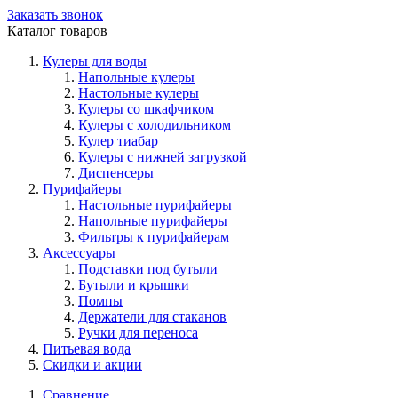
Заказать звонок
Каталог товаров
Кулеры для воды
Напольные кулеры
Настольные кулеры
Кулеры со шкафчиком
Кулеры с холодильником
Кулер тиабар
Кулеры с нижней загрузкой
Диспенсеры
Пурифайеры
Настольные пурифайеры
Напольные пурифайеры
Фильтры к пурифайерам
Аксессуары
Подставки под бутыли
Бутыли и крышки
Помпы
Держатели для стаканов
Ручки для переноса
Питьевая вода
Скидки и акции
Сравнение