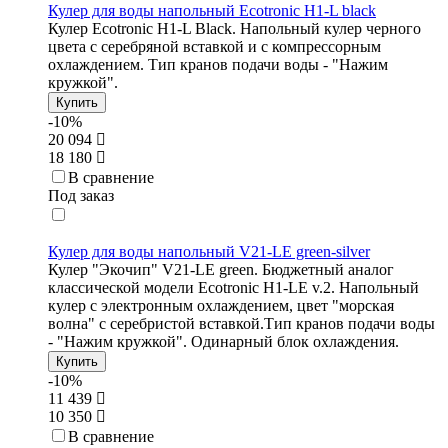
Кулер для воды напольный Ecotronic H1-L black
Кулер Ecotronic H1-L Black. Напольный кулер черного
цвета с серебряной вставкой и с компрессорным
охлаждением. Тип кранов подачи воды - "Нажим
кружкой".
Купить
-10%
20 094
18 180
В сравнение
Под заказ
Кулер для воды напольный V21-LE green-silver
Кулер "Экочип" V21-LE green. Бюджетный аналог
классической модели Ecotronic H1-LE v.2. Напольный
кулер с электронным охлаждением, цвет "морская
волна" с серебристой вставкой.Тип кранов подачи воды
- "Нажим кружкой". Одинарный блок охлаждения.
Купить
-10%
11 439
10 350
В сравнение