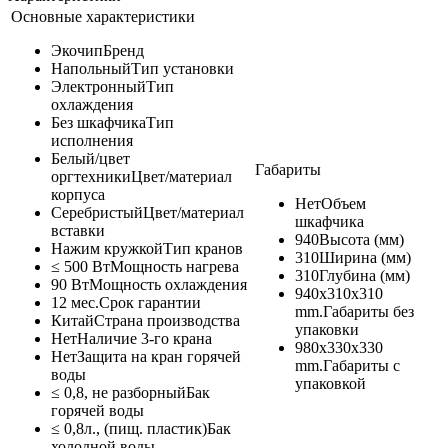
Основные характеристики
Экочип
Бренд
Напольный
Тип установки
Электронный
Тип
охлаждения
Без шкафчика
Тип
исполнения
Белый/цвет
Габариты
оргтехники
Цвет/материал
корпуса
Нет
Объем
Серебристый
Цвет/материал
шкафчика
вставки
940
Высота (мм)
Нажим кружкой
Тип кранов
310
Ширина (мм)
≤ 500 Вт
Мощность нагрева
310
Глубина (мм)
90 Вт
Мощность охлаждения
940x310x310
12 мес.
Срок гарантии
mm.
Габариты без
Китай
Страна производства
упаковки
Нет
Наличие 3-го крана
980x330x330
Нет
Защита на кран горячей
mm.
Габариты с
воды
упаковкой
≤ 0,8, не разборный
Бак
горячей воды
≤ 0,8л., (пищ. пластик)
Бак
холодной воды