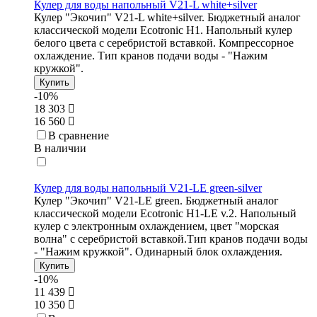
Кулер для воды напольный V21-L white+silver
Кулер "Экочип" V21-L white+silver. Бюджетный аналог
классической модели Ecotronic Н1. Напольный кулер
белого цвета с серебристой вставкой. Компрессорное
охлаждение. Тип кранов подачи воды - "Нажим
кружкой".
Купить
-10%
18 303
16 560
В сравнение
В наличии
Кулер для воды напольный V21-LE green-silver
Кулер "Экочип" V21-LE green. Бюджетный аналог
классической модели Ecotronic H1-LE v.2. Напольный
кулер с электронным охлаждением, цвет "морская
волна" с серебристой вставкой.Тип кранов подачи воды
- "Нажим кружкой". Одинарный блок охлаждения.
Купить
-10%
11 439
10 350