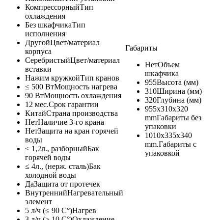
Компрессорный
Тип
охлаждения
Без шкафчика
Тип
исполнения
Другой
Цвет/материал
Габариты
корпуса
Серебристый
Цвет/материал
Нет
Объем
вставки
шкафчика
Нажим кружкой
Тип кранов
955
Высота (мм)
≤ 500 Вт
Мощность нагрева
310
Ширина (мм)
90 Вт
Мощность охлаждения
320
Глубина (мм)
12 мес.
Срок гарантии
955x310x320
Китай
Страна производства
mm
Габариты без
Нет
Наличие 3-го крана
упаковки
Нет
Защита на кран горячей
1010x335x340
воды
mm.
Габариты с
≤ 1,2л., разборный
Бак
упаковкой
горячей воды
≤ 4л., (нерж. сталь)
Бак
холодной воды
Да
Защита от протечек
Внутренний
Нагревательный
элемент
5 л/ч (≤ 90 C°)
Нагрев
3 л/ч (≥ 10 C°)
Охлаждение