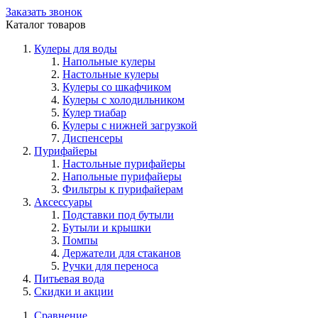
Заказать звонок
Каталог товаров
Кулеры для воды
Напольные кулеры
Настольные кулеры
Кулеры со шкафчиком
Кулеры с холодильником
Кулер тиабар
Кулеры с нижней загрузкой
Диспенсеры
Пурифайеры
Настольные пурифайеры
Напольные пурифайеры
Фильтры к пурифайерам
Аксессуары
Подставки под бутыли
Бутыли и крышки
Помпы
Держатели для стаканов
Ручки для переноса
Питьевая вода
Скидки и акции
Сравнение