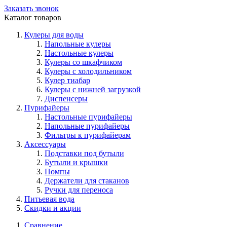
Заказать звонок
Каталог товаров
Кулеры для воды
Напольные кулеры
Настольные кулеры
Кулеры со шкафчиком
Кулеры с холодильником
Кулер тиабар
Кулеры с нижней загрузкой
Диспенсеры
Пурифайеры
Настольные пурифайеры
Напольные пурифайеры
Фильтры к пурифайерам
Аксессуары
Подставки под бутыли
Бутыли и крышки
Помпы
Держатели для стаканов
Ручки для переноса
Питьевая вода
Скидки и акции
Сравнение