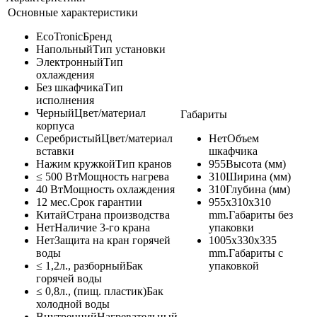
Основные характеристики
EcoTronic
Бренд
Напольный
Тип установки
Электронный
Тип
охлаждения
Без шкафчика
Тип
исполнения
Черный
Цвет/материал
Габариты
корпуса
Серебристый
Цвет/материал
Нет
Объем
вставки
шкафчика
Нажим кружкой
Тип кранов
955
Высота (мм)
≤ 500 Вт
Мощность нагрева
310
Ширина (мм)
40 Вт
Мощность охлаждения
310
Глубина (мм)
12 мес.
Срок гарантии
955x310x310
Китай
Страна производства
mm.
Габариты без
Нет
Наличие 3-го крана
упаковки
Нет
Защита на кран горячей
1005x330x335
воды
mm.
Габариты с
≤ 1,2л., разборный
Бак
упаковкой
горячей воды
≤ 0,8л., (пищ. пластик)
Бак
холодной воды
Внутренний
Нагревательный