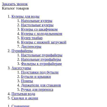
Заказать звонок
Каталог товаров
Кулеры для воды
Напольные кулеры
Настольные кулеры
Кулеры со шкафчиком
Кулеры с холодильником
Кулер тиабар
Кулеры с нижней загрузкой
Диспенсеры
Пурифайеры
Настольные пурифайеры
Напольные пурифайеры
Фильтры к пурифайерам
Аксессуары
Подставки под бутыли
Бутыли и крышки
Помпы
Держатели для стаканов
Ручки для переноса
Питьевая вода
Скидки и акции
Сравнение