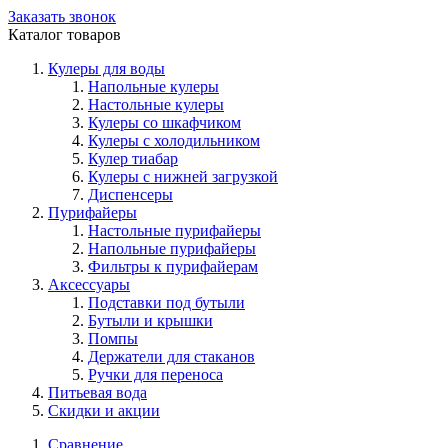
Заказать звонок
Каталог товаров
Кулеры для воды
Напольные кулеры
Настольные кулеры
Кулеры со шкафчиком
Кулеры с холодильником
Кулер тиабар
Кулеры с нижней загрузкой
Диспенсеры
Пурифайеры
Настольные пурифайеры
Напольные пурифайеры
Фильтры к пурифайерам
Аксессуары
Подставки под бутыли
Бутыли и крышки
Помпы
Держатели для стаканов
Ручки для переноса
Питьевая вода
Скидки и акции
Сравнение