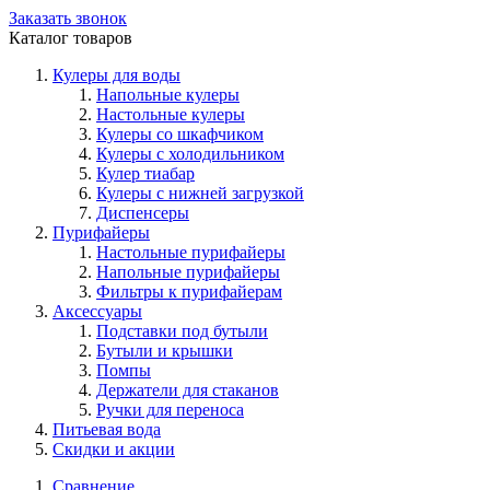
Заказать звонок
Каталог товаров
Кулеры для воды
Напольные кулеры
Настольные кулеры
Кулеры со шкафчиком
Кулеры с холодильником
Кулер тиабар
Кулеры с нижней загрузкой
Диспенсеры
Пурифайеры
Настольные пурифайеры
Напольные пурифайеры
Фильтры к пурифайерам
Аксессуары
Подставки под бутыли
Бутыли и крышки
Помпы
Держатели для стаканов
Ручки для переноса
Питьевая вода
Скидки и акции
Сравнение