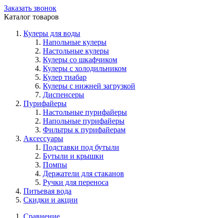
Заказать звонок
Каталог товаров
Кулеры для воды
Напольные кулеры
Настольные кулеры
Кулеры со шкафчиком
Кулеры с холодильником
Кулер тиабар
Кулеры с нижней загрузкой
Диспенсеры
Пурифайеры
Настольные пурифайеры
Напольные пурифайеры
Фильтры к пурифайерам
Аксессуары
Подставки под бутыли
Бутыли и крышки
Помпы
Держатели для стаканов
Ручки для переноса
Питьевая вода
Скидки и акции
Сравнение