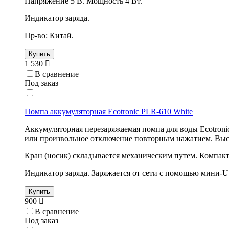
Напряжение 5 В. Мощность 4 Вт.
Индикатор заряда.
Пр-во: Китай.
Купить
1 530
В сравнение
Под заказ
Помпа аккумуляторная Ecotronic PLR-610 White
Аккумуляторная перезаряжаемая помпа для воды Ecotroni
или произвольное отключение повторным нажатием. Высо
Кран (носик) складывается механическим путем. Компактн
Индикатор заряда. Заряжается от сети с помощью мини-US
Купить
900
В сравнение
Под заказ