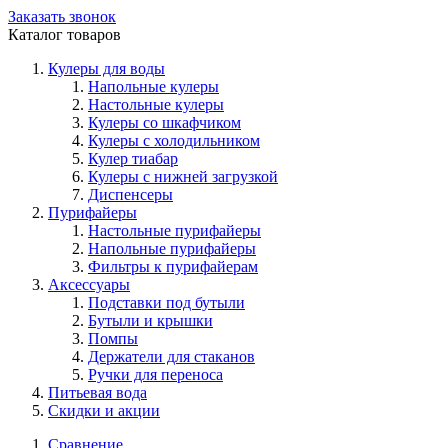
Заказать звонок
Каталог товаров
Кулеры для воды
Напольные кулеры
Настольные кулеры
Кулеры со шкафчиком
Кулеры с холодильником
Кулер тиабар
Кулеры с нижней загрузкой
Диспенсеры
Пурифайеры
Настольные пурифайеры
Напольные пурифайеры
Фильтры к пурифайерам
Аксессуары
Подставки под бутыли
Бутыли и крышки
Помпы
Держатели для стаканов
Ручки для переноса
Питьевая вода
Скидки и акции
Сравнение