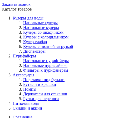
Заказать звонок
Каталог товаров
Кулеры для воды
Напольные кулеры
Настольные кулеры
Кулеры со шкафчиком
Кулеры с холодильником
Кулер тиабар
Кулеры с нижней загрузкой
Диспенсеры
Пурифайеры
Настольные пурифайеры
Напольные пурифайеры
Фильтры к пурифайерам
Аксессуары
Подставки под бутыли
Бутыли и крышки
Помпы
Держатели для стаканов
Ручки для переноса
Питьевая вода
Скидки и акции
Сравнение