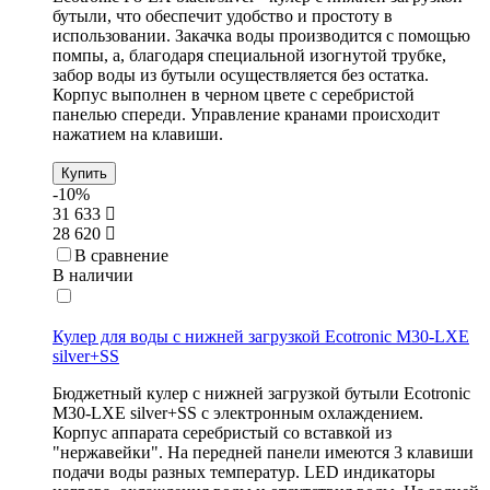
бутыли, что обеспечит удобство и простоту в
использовании. Закачка воды производится с помощью
помпы, а, благодаря специальной изогнутой трубке,
забор воды из бутыли осуществляется без остатка.
Корпус выполнен в черном цвете с серебристой
панелью спереди. Управление кранами происходит
нажатием на клавиши.
Купить
-10%
31 633
28 620
В сравнение
В наличии
Кулер для воды с нижней загрузкой Ecotronic M30-LXE
silver+SS
Бюджетный кулер с нижней загрузкой бутыли Ecotronic
M30-LXE silver+SS с электронным охлаждением.
Корпус аппарата серебристый со вставкой из
"нержавейки". На передней панели имеются 3 клавиши
подачи воды разных температур. LED индикаторы