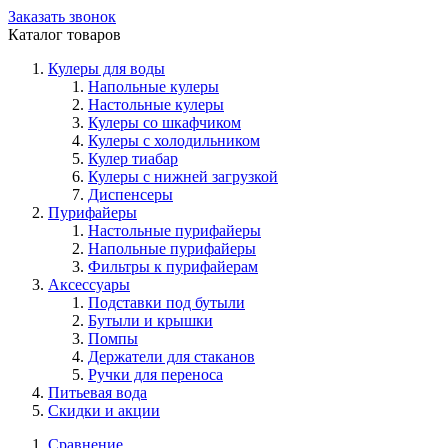
Заказать звонок
Каталог товаров
Кулеры для воды
Напольные кулеры
Настольные кулеры
Кулеры со шкафчиком
Кулеры с холодильником
Кулер тиабар
Кулеры с нижней загрузкой
Диспенсеры
Пурифайеры
Настольные пурифайеры
Напольные пурифайеры
Фильтры к пурифайерам
Аксессуары
Подставки под бутыли
Бутыли и крышки
Помпы
Держатели для стаканов
Ручки для переноса
Питьевая вода
Скидки и акции
Сравнение