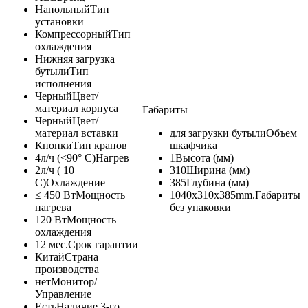
Напольный
Тип
установки
Компрессорный
Тип
охлаждения
Нижняя загрузка
бутыли
Тип
исполнения
Черный
Цвет/
материал корпуса
Габариты
Черный
Цвет/
материал вставки
для загрузки бутыли
Объем
Кнопки
Тип кранов
шкафчика
4л/ч (<90° С)
Нагрев
1
Высота (мм)
2л/ч ( 10
310
Ширина (мм)
С)
Охлаждение
385
Глубина (мм)
≤ 450 Вт
Мощность
1040x310x385mm.
Габариты
нагрева
без упаковки
120 Вт
Мощность
охлаждения
12 мес.
Срок гарантии
Китай
Страна
производства
нет
Монитор/
Управление
Есть
Наличие 3-го