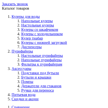
Заказать звонок
Каталог товаров
Кулеры для воды
Напольные кулеры
Настольные кулеры
Кулеры со шкафчиком
Кулеры с холодильником
Кулер тиабар
Кулеры с нижней загрузкой
Диспенсеры
Пурифайеры
Настольные пурифайеры
Напольные пурифайеры
Фильтры к пурифайерам
Аксессуары
Подставки под бутыли
Бутыли и крышки
Помпы
Держатели для стаканов
Ручки для переноса
Питьевая вода
Скидки и акции
Сравнение