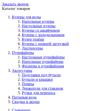
Заказать звонок
Каталог товаров
Кулеры для воды
Напольные кулеры
Настольные кулеры
Кулеры со шкафчиком
Кулеры с холодильником
Кулер тиабар
Кулеры с нижней загрузкой
Диспенсеры
Пурифайеры
Настольные пурифайеры
Напольные пурифайеры
Фильтры к пурифайерам
Аксессуары
Подставки под бутыли
Бутыли и крышки
Помпы
Держатели для стаканов
Ручки для переноса
Питьевая вода
Скидки и акции
Сравнение