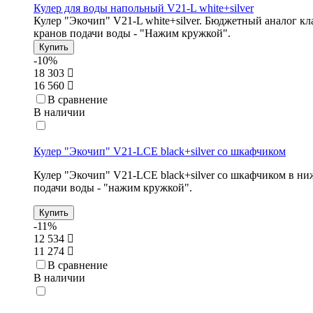
Кулер для воды напольный V21-L white+silver
Кулер "Экочип" V21-L white+silver. Бюджетный аналог кл
кранов подачи воды - "Нажим кружкой".
Купить
-10%
18 303
16 560
В сравнение
В наличии
Кулер "Экочип" V21-LCE black+silver со шкафчиком
Кулер "Экочип" V21-LCE black+silver со шкафчиком в ни
подачи воды - "нажим кружкой".
Купить
-11%
12 534
11 274
В сравнение
В наличии