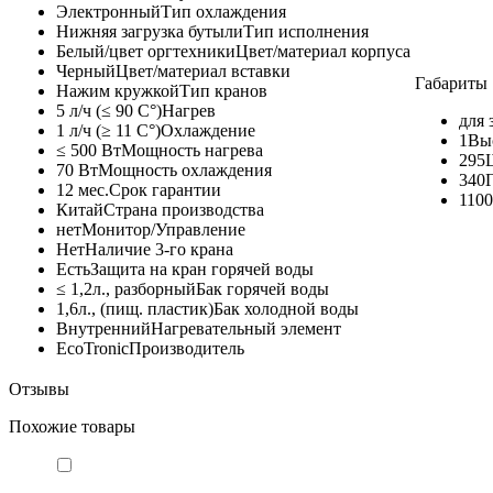
Электронный
Тип охлаждения
Нижняя загрузка бутыли
Тип исполнения
Белый/цвет оргтехники
Цвет/материал корпуса
Черный
Цвет/материал вставки
Габариты
Нажим кружкой
Тип кранов
5 л/ч (≤ 90 C°)
Нагрев
для 
1 л/ч (≥ 11 C°)
Охлаждение
1
Вы
≤ 500 Вт
Мощность нагрева
295
70 Вт
Мощность охлаждения
340
12 мес.
Срок гарантии
110
Китай
Страна производства
нет
Монитор/Управление
Нет
Наличие 3-го крана
Есть
Защита на кран горячей воды
≤ 1,2л., разборный
Бак горячей воды
1,6л., (пищ. пластик)
Бак холодной воды
Внутренний
Нагревательный элемент
EcoTronic
Производитель
Отзывы
Похожие товары