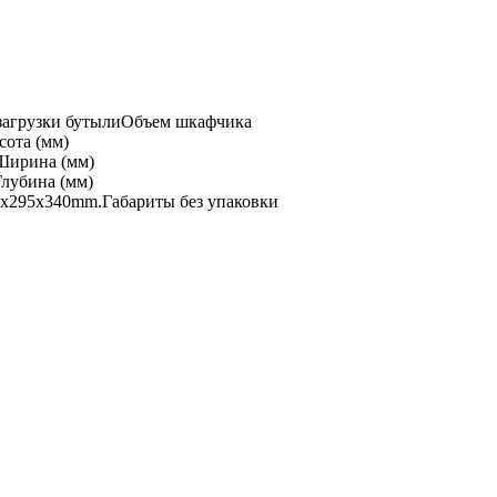
загрузки бутыли
Объем шкафчика
сота (мм)
Ширина (мм)
Глубина (мм)
0х295х340mm.
Габариты без упаковки