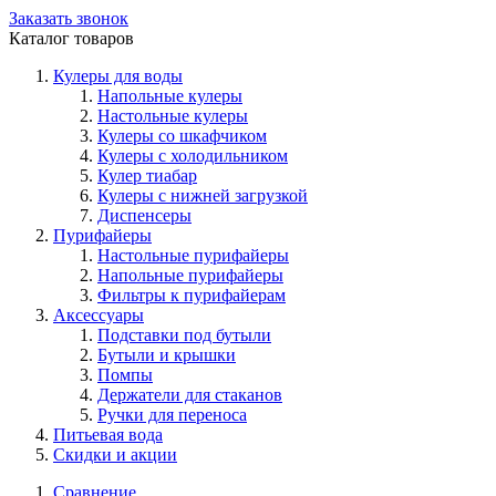
Заказать звонок
Каталог товаров
Кулеры для воды
Напольные кулеры
Настольные кулеры
Кулеры со шкафчиком
Кулеры с холодильником
Кулер тиабар
Кулеры с нижней загрузкой
Диспенсеры
Пурифайеры
Настольные пурифайеры
Напольные пурифайеры
Фильтры к пурифайерам
Аксессуары
Подставки под бутыли
Бутыли и крышки
Помпы
Держатели для стаканов
Ручки для переноса
Питьевая вода
Скидки и акции
Сравнение