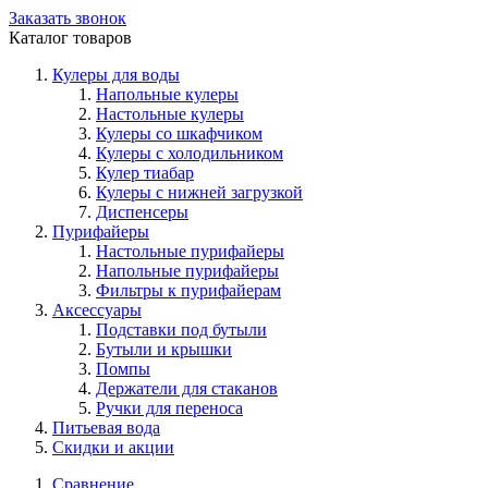
Заказать звонок
Каталог товаров
Кулеры для воды
Напольные кулеры
Настольные кулеры
Кулеры со шкафчиком
Кулеры с холодильником
Кулер тиабар
Кулеры с нижней загрузкой
Диспенсеры
Пурифайеры
Настольные пурифайеры
Напольные пурифайеры
Фильтры к пурифайерам
Аксессуары
Подставки под бутыли
Бутыли и крышки
Помпы
Держатели для стаканов
Ручки для переноса
Питьевая вода
Скидки и акции
Сравнение