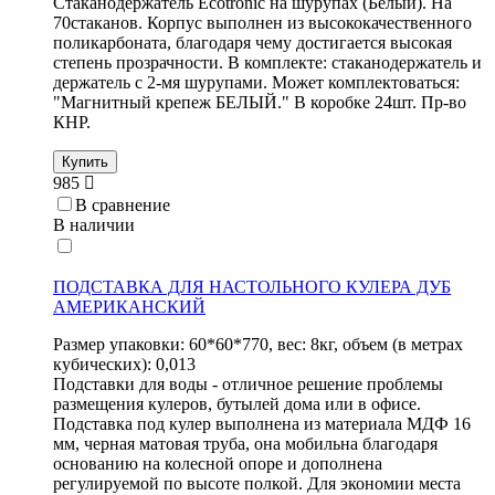
Стаканодержатель Ecotronic на шурупах (Белый). На
70стаканов. Корпус выполнен из высококачественного
поликарбоната, благодаря чему достигается высокая
степень прозрачности. В комплекте: стаканодержатель и
держатель с 2-мя шурупами. Может комплектоваться:
"Магнитный крепеж БЕЛЫЙ." В коробке 24шт. Пр-во
КНР.
Купить
985
В сравнение
В наличии
ПОДСТАВКА ДЛЯ НАСТОЛЬНОГО КУЛЕРА ДУБ
АМЕРИКАНСКИЙ
Размер упаковки: 60*60*770, вес: 8кг, объем (в метрах
кубических): 0,013
Подставки для воды - отличное решение проблемы
размещения кулеров, бутылей дома или в офисе.
Подставка под кулер выполнена из материала МДФ 16
мм, черная матовая труба, она мобильна благодаря
основанию на колесной опоре и дополнена
регулируемой по высоте полкой. Для экономии места