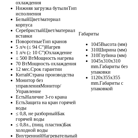
охлаждения
Нижняя загрузка бутыли
Тип
исполнения
Белый
Цвет/материал
корпуса
Серебристый
Цвет/материал
Габариты
вставки
Поворотные
Тип кранов
1045
Высота (мм)
5 л/ч (≤ 94 C°)
Нагрев
310
Ширина (мм)
1 л/ч (≥ 10 C°)
Охлаждение
310
Глубина (мм)
≤ 500 Вт
Мощность нагрева
1045x310x310
70 Вт
Мощность охлаждения
mm.
Габариты без
12 мес.
Срок гарантии
упаковки
Китай
Страна производства
1120x355x355
Монитор без
mm.
Габариты с
управления
Монитор/
упаковкой
Управление
Есть
Наличие 3-го крана
Есть
Защита на кран горячей
воды
≤ 0,8, не разборный
Бак
горячей воды
≤ 0,8л., (пищ. пластик)
Бак
холодной воды
Внутренний
Нагревательный