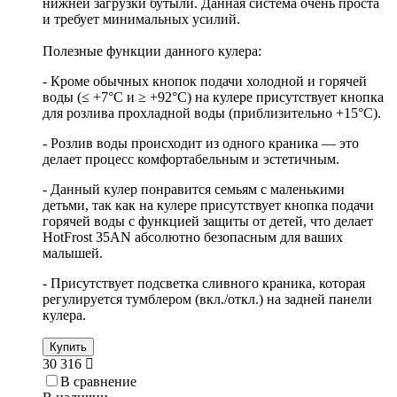
нижней загрузки бутыли. Данная система очень проста
и требует минимальных усилий.
Полезные функции данного кулера:
- Кроме обычных кнопок подачи холодной и горячей
воды (≤ +7°C и ≥ +92°C) на кулере присутствует кнопка
для розлива прохладной воды (приблизительно +15°C).
- Розлив воды происходит из одного краника — это
делает процесс комфортабельным и эстетичным.
- Данный кулер понравится семьям с маленькими
детьми, так как на кулере присутствует кнопка подачи
горячей воды с функцией защиты от детей, что делает
HotFrost 35AN абсолютно безопасным для ваших
малышей.
- Присутствует подсветка сливного краника, которая
регулируется тумблером (вкл./откл.) на задней панели
кулера.
Купить
30 316
В сравнение