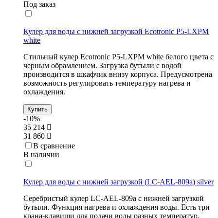
Под заказ
Кулер для воды с нижней загрузкой Ecotronic P5-LXPM
white
Стильный кулер Ecotronic P5-LXPM white белого цвета с
черным обрамлением. Загрузка бутыли с водой
производится в шкафчик внизу корпуса. Предусмотрена
возможность регулировать температуру нагрева и
охлаждения.
Купить
-10%
35 214
31 860
В сравнение
В наличии
Кулер для воды с нижней загрузкой (LC-AEL-809a) silver
Серебристый кулер LC-AEL-809a с нижней загрузкой
бутыли. Функция нагрева и охлаждения воды. Есть три
крана-клавиши для подачи воды разных температур.