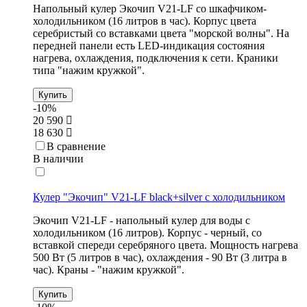
Напольный кулер Экочип V21-LF со шкафчиком-
холодильником (16 литров в час). Корпус цвета
серебристый со вставками цвета "морской волны". На
передней панели есть LED-индикация состояния
нагрева, охлаждения, подключения к сети. Краники
типа "нажим кружкой".
Купить
-10%
20 590
18 630
В сравнение
В наличии
Кулер "Экочип" V21-LF black+silver с холодильником
Экочип V21-LF - напольный кулер для воды с
холодильником (16 литров). Корпус - черный, со
вставкой спереди серебряного цвета. Мощность нагрева
500 Вт (5 литров в час), охлаждения - 90 Вт (3 литра в
час). Краны - "нажим кружкой".
Купить