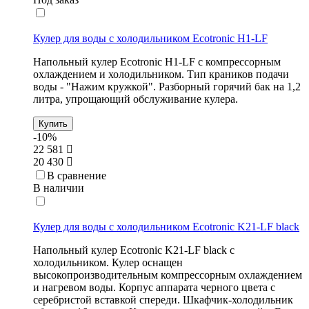
Кулер для воды с холодильником Ecotronic H1-LF
Напольный кулер Ecotronic H1-LF с компрессорным
охлаждением и холодильником. Тип краников подачи
воды - "Нажим кружкой". Разборный горячий бак на
1,2
литра, упрощающий обслуживание кулера.
Купить
-10%
22 581
20 430
В сравнение
В наличии
Кулер для воды с холодильником Ecotronic K21-LF black
Напольный кулер Ecotronic K21-LF black с
холодильником. Кулер оснащен
высокопроизводительным компрессорным охлаждением
и нагревом воды. Корпус аппарата черного цвета с
серебристой вставкой спереди. Шкафчик-холодильник