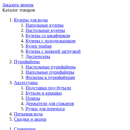
Заказать звонок
Каталог товаров
Кулеры для воды
Напольные кулеры
Настольные кулеры
Кулеры со шкафчиком
Кулеры с холодильником
Кулер тиабар
Кулеры с нижней загрузкой
Диспенсеры
Пурифайеры
Настольные пурифайеры
Напольные пурифайеры
Фильтры к пурифайерам
Аксессуары
Подставки под бутыли
Бутыли и крышки
Помпы
Держатели для стаканов
Ручки для переноса
Питьевая вода
Скидки и акции
Сравнение