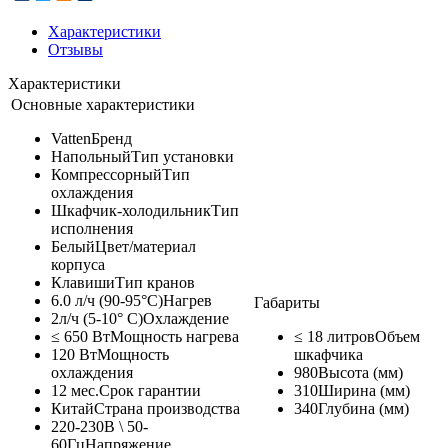
Характеристики
Отзывы
Характеристики
Основные характеристики
Vatten
Бренд
Напольный
Тип установки
Компрессорный
Тип
охлаждения
Шкафчик-холодильник
Тип
исполнения
Белый
Цвет/материал
корпуса
Клавиши
Тип кранов
6.0 л/ч (90-95°C)
Нагрев
Габариты
2л/ч (5-10° С)
Охлаждение
≤ 650 Вт
Мощность нагрева
≤ 18 литров
Объем
120 Вт
Мощность
шкафчика
охлаждения
980
Высота (мм)
12 мес.
Срок гарантии
310
Ширина (мм)
Китай
Страна производства
340
Глубина (мм)
220-230В \ 50-
60Гц
Напряжение