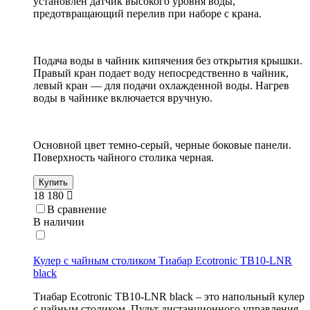
установлен датчик высокого уровня воды,
предотвращающий перелив при наборе с крана.
Подача воды в чайник кипячения без открытия крышки.
Правый кран подает воду непосредственно в чайник,
левый кран — для подачи охлажденной воды. Нагрев
воды в чайнике включается вручную.
Основной цвет темно-серый, черные боковые панели.
Поверхность чайного столика черная.
Купить
18 180
В сравнение
В наличии
Кулер с чайным столиком Тиабар Ecotronic TB10-LNR
black
Тиабар Ecotronic TB10-LNR black – это напольный кулер
с чайным столиком. Пульт дистанционного управления.