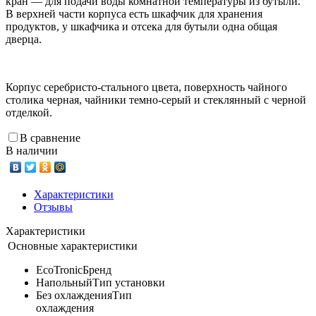
кран — для подачи воды комнатной температуры из бутыли.
В верхней части корпуса есть шкафчик для хранения
продуктов, у шкафчика и отсека для бутыли одна общая
дверца.
Корпус серебристо-стального цвета, поверхность чайного
столика черная, чайники темно-серый и стеклянный с черной
отделкой.
В сравнение
В наличии
Характеристики
Отзывы
Характеристики
Основные характеристики
EcoTronic
Бренд
Напольный
Тип установки
Без охлаждения
Тип
охлаждения