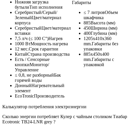
Нижняя загрузка
Габариты
бутыли
Тип исполнения
Серебристый/Серый/
≤ 7 литров
Объем
Зеленый
Цвет/материал
шкафчика
корпуса
885
Высота (мм)
Серебристый
Цвет/материал
450
Ширина (мм)
вставки
400
Глубина (мм)
7,5 л/ч (≤ 100 C°)
Нагрев
1205x410x360
1000 Вт
Мощность нагрева
mm.
Габариты без
12 мес.
Срок гарантии
упаковки
Китай
Страна производства
885x450x400
Есть / Сенсорные
mm.
Габариты с
кнопки
Монитор/
упаковкой
Управление
≤ 0,8, не разборный
Бак
горячей воды
Донный
Нагревательный
элемент
EcoTronic
Производитель
Калькулятор потребления электроэнергии
Сколько энергии потребляет Кулер с чайным столиком Тиабар
Ecotronic TB24-LNR grey ?