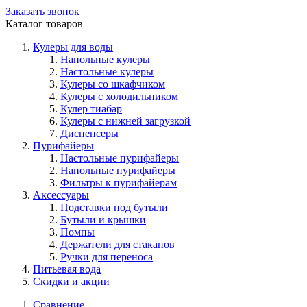
Заказать звонок
Каталог товаров
Кулеры для воды
Напольные кулеры
Настольные кулеры
Кулеры со шкафчиком
Кулеры с холодильником
Кулер тиабар
Кулеры с нижней загрузкой
Диспенсеры
Пурифайеры
Настольные пурифайеры
Напольные пурифайеры
Фильтры к пурифайерам
Аксессуары
Подставки под бутыли
Бутыли и крышки
Помпы
Держатели для стаканов
Ручки для переноса
Питьевая вода
Скидки и акции
Сравнение