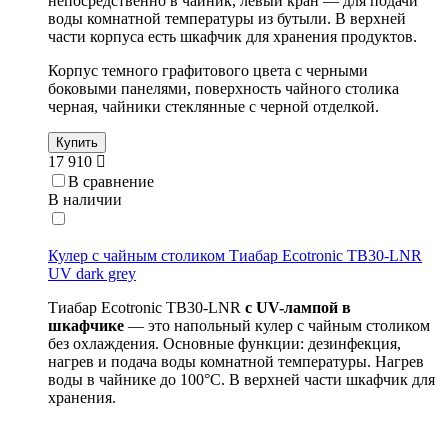
непосредственно в чайник, левый кран — для подачи
воды комнатной температуры из бутыли. В верхней
части корпуса есть шкафчик для хранения продуктов.
Корпус темного графитового цвета с черными
боковыми панелями, поверхность чайного столика
черная, чайники стеклянные с черной отделкой.
Купить
17 910
В сравнение
В наличии
Кулер с чайным столиком Тиабар Ecotronic TB30-LNR
UV dark grey
Тиабар Ecotronic TB30-LNR
с
UV-лампой в
шкафчике
— это напольный кулер с чайным столиком
без охлаждения. Основные функции: дезинфекция,
нагрев и подача воды комнатной температуры. Нагрев
воды в чайнике до 100°С. В верхней части шкафчик для
хранения.