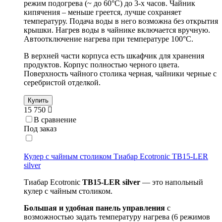
режим подогрева (~ до 60°С) до 3-х часов. Чайник
кипячения – меньше греется, лучше сохраняет
температуру. Подача воды в него возможна без открытия
крышки. Нагрев воды в чайнике включается вручную.
Автоотключение нагрева при температуре 100°С.
В верхней части корпуса есть шкафчик для хранения
продуктов. Корпус полностью черного цвета.
Поверхность чайного столика черная, чайники черные с
серебристой отделкой.
Купить
15 750
В сравнение
Под заказ
Кулер с чайным столиком Тиабар Ecotronic TB15-LER
silver
Тиабар Ecotronic
TB15-LER silver
— это напольный
кулер с чайным столиком.
Большая и удобная панель управления
с
возможностью задать температуру нагрева (6 режимов