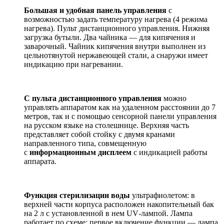
Большая и удобная панель управления
с
возможностью задать температуру нагрева (4 режима
нагрева). Пульт дистанционного управления. Нижняя
загрузка бутыли. Два чайника — для кипячения и
заварочный. Чайник кипячения внутри выполнен из
цельнотянутой нержавеющей стали, а снаружи имеет
индикацию при нагревании.
С пульта дистанционного управления
можно
управлять аппаратом как на удаленном расстоянии до 7
метров, так и с помощью сенсорной панели управления
на русском языке на столешнице. Верхняя часть
представляет собой стойку с двумя кранами
направленного типа, совмещенную
с
информационным дисплеем
с индикацией работы
аппарата.
Функция стерилизации воды
ультрафиолетом: в
верхней части корпуса расположен накопительный бак
на 2 л с установленной в нем
UV
-лампой. Лампа
работает по схеме: первое включение функции — лампа