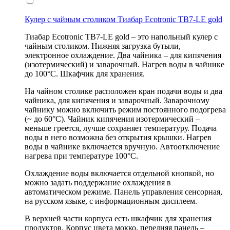
Кулер с чайным столиком Тиабар Ecotronic TB7-LE gold
Тиабар Ecotronic TB7-LE gold – это напольный кулер с
чайным столиком. Нижняя загрузка бутыли,
электронное охлаждение. Два чайника – для кипячения
(изотермический) и заварочный. Нагрев воды в чайнике
до 100°С. Шкафчик для хранения.
На чайном столике расположен кран подачи воды и два
чайника, для кипячения и заварочный. Заварочному
чайнику можно включить режим постоянного подогрева
(~ до 60°С). Чайник кипячения изотермический –
меньше греется, лучше сохраняет температуру. Подача
воды в него возможна без открытия крышки. Нагрев
воды в чайнике включается вручную. Автоотключение
нагрева при температуре 100°С.
Охлаждение воды включается отдельной кнопкой, но
можно задать поддержание охлаждения в
автоматическом режиме. Панель управления сенсорная,
на русском языке, с информационным дисплеем.
В верхней части корпуса есть шкафчик для хранения
продуктов. Корпус цвета мокко, передняя панель –