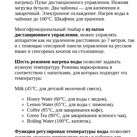
нагрева). Пульт дистанционного управления. Нижняя
загрузка бутыли. Два чайника — для кипячения и
заварочный. Электронное охлаждение. Нагрев воды в
чайнике до 100°С. Шкафчик для хранения.
Многофункциональный тиабар
с пультом
дистанционного управления
, можно управлять
аппаратом как на удаленном расстоянии до 7 метров, так
и с помощью сенсорной панели управления на русском
языке и сенсорных кнопок на столешнице.
Шесть режимов нагрева воды
позволят задавать
нужную температуру. Режимы маркированы в
соответствии с напитками, для которых подходит эта
температура:
Milk (45°С, для детской молочной смеси),
Honey Water (60°С, для воды с медом),
Lemon Water (65°С, для воды с лимоном),
Coffee (85°С, для заваривания кофе),
Green Tea (90°С, для заваривания зеленого чая),
Boiling Water (100°С, кипяток).
Функция регулировки температуры воды
позволяет
задавать нужную температуру воды в чайнике для