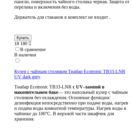
панели, поверхность чайного столика черная. Защита от
перелива и включения без воды.
Держатель для стаканов в комплект не входит .
Купить
18 180
В сравнение
В наличии
Кулер с чайным столиком Тиабар Ecotronic TB33-LNR
UV dark grey
Тиабар Ecotronic TB33-
LNR
с
UV
-лампой в
накопительном баке
— это напольный кулер с чайным
столиком без охлаждения. Основные функции:
дезинфекция непосредственно при подаче воды, нагрев
и подача воды комнатной температуры. Нагрев воды в
чайнике до 100°С. В верхней части шкафчик для
хранения.