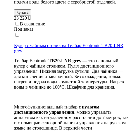
подачи воды белого цвета с серебристой отделкой.
Купить
23 220
В сравнение
Под заказ
Кулер с чайным столиком Тиабар Ecotronic TB20-LNR
grey
Тиабар Ecotronic
TB20-
LNR
grey
— это напольный
кулер с чайным столиком. Пульт дистанционного
управления. Нижняя загрузка бутыли. Два чайника —
для кипячения и заварочный. Без охлаждения, только
нагрев и подача воды комнатной температуры. Нагрев
воды в чайнике до 100°С. Шкафчик для хранения.
Многофункциональный тиабар
с пультом
дистанционного управления
, можно управлять
аппаратом как на удаленном расстоянии до 7 метров, так
и с помощью сенсорной панели управления на русском
языке на столешнице. В верхней части