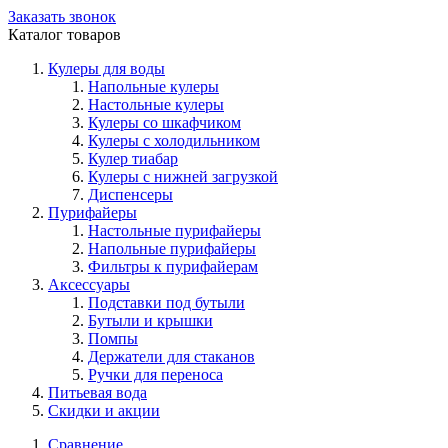
Заказать звонок
Каталог товаров
Кулеры для воды
Напольные кулеры
Настольные кулеры
Кулеры со шкафчиком
Кулеры с холодильником
Кулер тиабар
Кулеры с нижней загрузкой
Диспенсеры
Пурифайеры
Настольные пурифайеры
Напольные пурифайеры
Фильтры к пурифайерам
Аксессуары
Подставки под бутыли
Бутыли и крышки
Помпы
Держатели для стаканов
Ручки для переноса
Питьевая вода
Скидки и акции
Сравнение