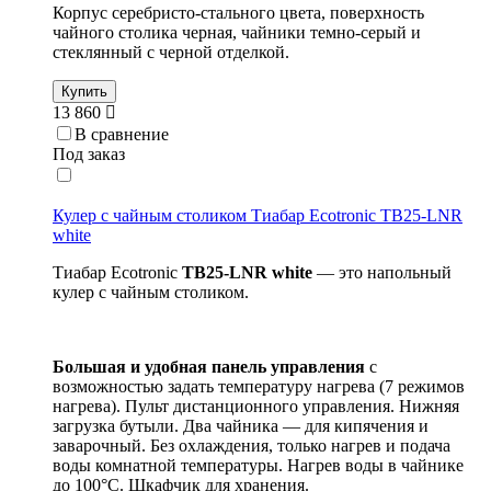
Корпус серебристо-стального цвета, поверхность
чайного столика черная, чайники темно-серый и
стеклянный с черной отделкой.
Купить
13 860
В сравнение
Под заказ
Кулер с чайным столиком Тиабар Ecotronic TB25-LNR
white
Тиабар Ecotronic
TB25-
LNR white
— это напольный
кулер с чайным столиком.
Большая и удобная панель управления
с
возможностью задать температуру нагрева (7 режимов
нагрева). Пульт дистанционного управления. Нижняя
загрузка бутыли. Два чайника — для кипячения и
заварочный. Без охлаждения, только нагрев и подача
воды комнатной температуры. Нагрев воды в чайнике
до 100°С. Шкафчик для хранения.