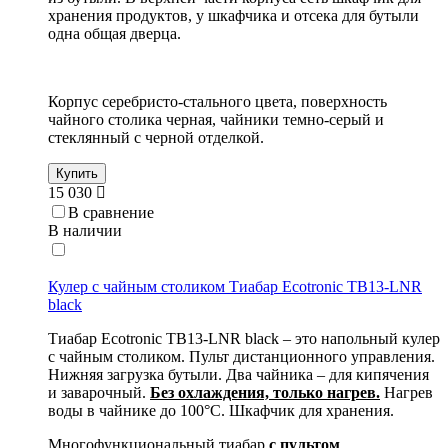
хранения продуктов, у шкафчика и отсека для бутыли
одна общая дверца.
Корпус серебристо-стального цвета, поверхность
чайного столика черная, чайники темно-серый и
стеклянный с черной отделкой.
Купить
15 030
В сравнение
В наличии
Кулер с чайным столиком Тиабар Ecotronic TB13-LNR
black
Тиабар Ecotronic TB13-LNR black – это напольный кулер
с чайным столиком. Пульт дистанционного управления.
Нижняя загрузка бутыли. Два чайника – для кипячения
и заварочный.
Без охлаждения, только нагрев.
Нагрев
воды в чайнике до 100°С. Шкафчик для хранения.
Многофункциональный тиабар
с пультом