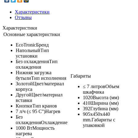
Характеристики
Отзывы
Характеристики
Основные характеристики
EcoTronic
Бренд
Напольный
Тип
установки
Без охлаждения
Тип
охлаждения
Нижняя загрузка
Габариты
бутыли
Тип исполнения
Золотой
Цвет/материал
≤ 7 литров
Объем
корпуса
шкафчика
Другой
Цвет/материал
1020
Высота (мм)
вставки
410
Ширина (мм)
Кнопки
Тип кранов
392
Глубина (мм)
7 л/ч (≤ 95 C°)
Нагрев
905x450x440
Без
mm.
Габариты с
охлаждения
Охлаждение
упаковкой
1000 Вт
Мощность
нагрева