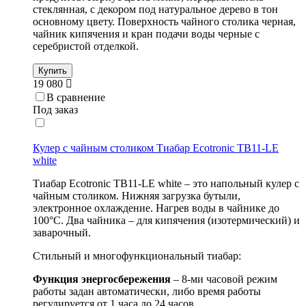
стеклянная, с декором под натуральное дерево в тон
основному цвету. Поверхность чайного столика черная,
чайник кипячения и кран подачи воды черные с
серебристой отделкой.
Купить
19 080
В сравнение
Под заказ
Кулер с чайным столиком Тиабар Ecotronic TB11-LE
white
Тиабар Ecotronic TB11-LE white – это напольный кулер с
чайным столиком. Нижняя загрузка бутыли,
электронное охлаждение. Нагрев воды в чайнике до
100°С. Два чайника – для кипячения (изотермический) и
заварочный.
Стильный и многофункциональный тиабар:
Функция энергосбережения
– 8-ми часовой режим
работы задан автоматически, либо время работы
регулируется от 1 часа до 24 часов.