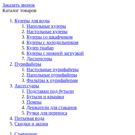
Заказать звонок
Каталог товаров
Кулеры для воды
Напольные кулеры
Настольные кулеры
Кулеры со шкафчиком
Кулеры с холодильником
Кулер тиабар
Кулеры с нижней загрузкой
Диспенсеры
Пурифайеры
Настольные пурифайеры
Напольные пурифайеры
Фильтры к пурифайерам
Аксессуары
Подставки под бутыли
Бутыли и крышки
Помпы
Держатели для стаканов
Ручки для переноса
Питьевая вода
Скидки и акции
Сравнение