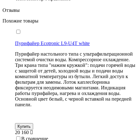
Отзывы
Похожие товары
Пурифайер Ecotronic L9-U4T white
Пурифайер настольного типа с ультрафильтрационной
системой очистки воды. Компрессорное охлаждение.
Три крана типа "нажим кружкой": подачи горячей воды
с защитой от детей, холодной воды и подачи воды
комнатной температуры из бутыли. Легкий доступ к
фильтрам для замены. Лоток каплесборника
фиксируется н
еодимовыми
магнитами. Индикация
работы пурифайера, нагрева и охлаждения воды.
Основной цвет белый, с черной вставкой на передней
панели.
Купить
20 160
В сравнение