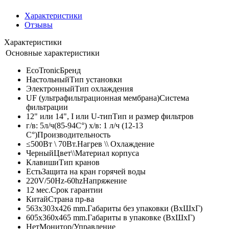
Характеристики
Отзывы
Характеристики
Основные характеристики
EcoTronic
Бренд
Настольный
Тип установки
Электронный
Тип охлаждения
UF (ультрафильтрационная мембрана)
Система
фильтрации
12" или 14", I или U-тип
Тип и размер фильтров
г/в: 5л/ч(85-94C°) х/в: 1 л/ч (12-13
C°)
Производительность
≤500Вт \ 70Вт.
Нагрев \\ Охлаждение
Черный
Цвет\\Материал корпуса
Клавиши
Тип кранов
Есть
Защита на кран горячей воды
220V/50Hz-60hz
Напряжение
12 мес.
Срок гарантии
Китай
Страна пр-ва
563x303x426 mm.
Габариты без упаковки (ВxШxГ)
605x360x465 mm.
Габариты в упаковке (ВxШxГ)
Нет
Монитор/Управление