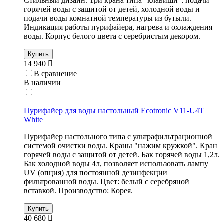
Стильный дизайн. Три крана типа "клавиши": подачи
горячей воды с защитой от детей, холодной воды и
подачи воды комнатной температуры из бутыли.
Индикация работы пурифайера, нагрева и охлаждения
воды. Корпус белого цвета с серебристым декором.
Купить
14 940
В сравнение
В наличии
Пурифайер для воды настольный Ecotronic V11-U4T
White
Пурифайер настольного типа с ультрафильтрационной
системой очистки воды. Краны "нажим кружкой". Кран
горячей воды с защитой от детей. Бак горячей воды 1,2л.
Бак холодной воды 4л, позволяет использовать лампу
UV (опция) для постоянной дезинфекции
фильтрованной воды. Цвет: белый с серебряной
вставкой. Производство: Корея.
Купить
40 680