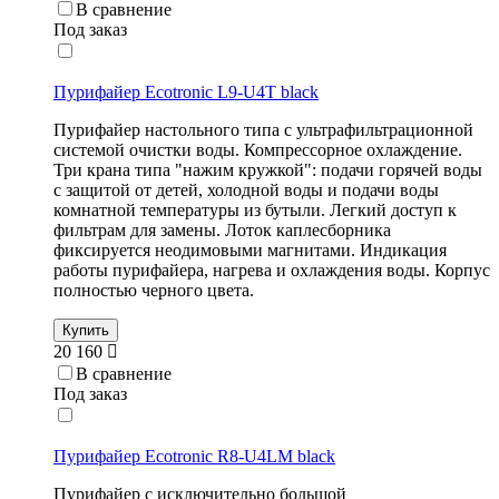
В сравнение
Под заказ
Пурифайер Ecotronic L9-U4T black
Пурифайер настольного типа с ультрафильтрационной
системой очистки воды. Компрессорное охлаждение.
Три крана типа "нажим кружкой": подачи горячей воды
с защитой от детей, холодной воды и подачи воды
комнатной температуры из бутыли. Легкий доступ к
фильтрам для замены. Лоток каплесборника
фиксируется неодимовыми магнитами. Индикация
работы пурифайера, нагрева и охлаждения воды. Корпус
полностью черного цвета.
Купить
20 160
В сравнение
Под заказ
Пурифайер Ecotronic R8-U4LM black
Пурифайер с исключительно большой