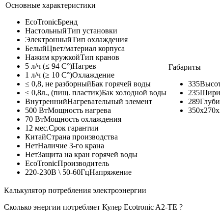
Основные характеристики
EcoTronic
Бренд
Настольный
Тип установки
Электронный
Тип охлаждения
Белый
Цвет/материал корпуса
Нажим кружкой
Тип кранов
5 л/ч (≤ 94 C°)
Нагрев
Габариты
1 л/ч (≥ 10 C°)
Охлаждение
≤ 0,8, не разборный
Бак горячей воды
335
Высот
≤ 0,8л., (пищ. пластик)
Бак холодной воды
235
Шири
Внутренний
Нагревательный элемент
289
Глуби
500 Вт
Мощность нагрева
350x270x
70 Вт
Мощность охлаждения
12 мес.
Срок гарантии
Китай
Страна производства
Нет
Наличие 3-го крана
Нет
Защита на кран горячей воды
EcoTronic
Производитель
220-230В \ 50-60Гц
Напряжение
Калькулятор потребления электроэнергии
Сколько энергии потребляет Кулер Ecotronic A2-TE ?