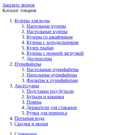
Заказать звонок
Каталог товаров
Кулеры для воды
Напольные кулеры
Настольные кулеры
Кулеры со шкафчиком
Кулеры с холодильником
Кулер тиабар
Кулеры с нижней загрузкой
Диспенсеры
Пурифайеры
Настольные пурифайеры
Напольные пурифайеры
Фильтры к пурифайерам
Аксессуары
Подставки под бутыли
Бутыли и крышки
Помпы
Держатели для стаканов
Ручки для переноса
Питьевая вода
Скидки и акции
Сравнение