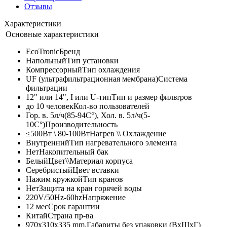
Отзывы
Характеристики
Основные характеристики
EcoTronic
Бренд
Напольный
Тип установки
Компрессорный
Тип охлаждения
UF (ультрафильтрационная мембрана)
Система
фильтрации
12" или 14", I или U-тип
Тип и размер фильтров
до 10 человек
Кол-во пользователей
Гор. в. 5л/ч(85-94C°), Хол. в. 5л/ч(5-
10C°)
Производительность
≤500Вт \ 80-100Вт
Нагрев \\ Охлаждение
Внутренний
Тип нагревательного элемента
Нет
Накопительный бак
Белый
Цвет\\Материал корпуса
Серебристый
Цвет вставки
Нажим кружкой
Тип кранов
Нет
Защита на кран горячей воды
220V/50Hz-60hz
Напряжение
12 мес
Срок гарантии
Китай
Страна пр-ва
970x310x335 mm.
Габариты без упаковки (ВxШxГ)