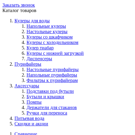
Заказать звонок
Каталог товаров
Кулеры для воды
Напольные кулеры
Настольные кулеры
Кулеры со шкафчиком
Кулеры с холодильником
Кулер тиабар
Кулеры с нижней загрузкой
Диспенсеры
Пурифайеры
Настольные пурифайеры
Напольные пурифайеры
Фильтры к пурифайерам
Аксессуары
Подставки под бутыли
Бутыли и крышки
Помпы
Держатели для стаканов
Ручки для переноса
Питьевая вода
Скидки и акции
Сравнение