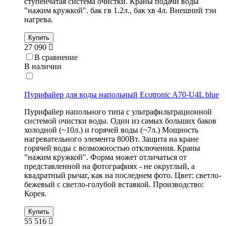
ступенчатая система очистки. Краны подачи воды
"нажим кружкой". бак гв 1.2л., бак хв 4л. Внешний тэн
нагрева.
Купить
27 090
В сравнение
В наличии
Пурифайер для воды напольный Ecotronic A70-U4L blue
Пурифайер напольного типа с ультрафильтрационной
системой очистки воды. Один из самых больших баков
холодной (~10л.) и горячей воды (~7л.) Мощность
нагревательного элемента 800Вт. Защита на кране
горячей воды с возможностью отключения. Краны
"нажим кружкой". Форма может отличаться от
представленной на фотографиях - не округлый, а
квадратный рычаг, как на последнем фото. Цвет: светло-
бежевый с светло-голубой вставкой. Производство:
Корея.
Купить
55 516