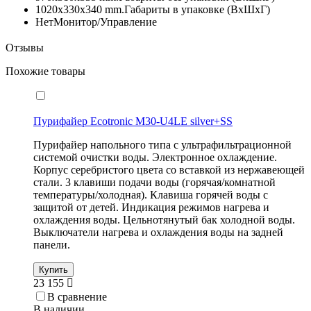
1020x330x340 mm.
Габариты в упаковке (ВxШxГ)
Нет
Монитор/Управление
Отзывы
Похожие товары
Пурифайер Ecotronic M30-U4LE silver+SS
Пурифайер напольного типа с ультрафильтрационной
системой очистки воды. Электронное охлаждение.
Корпус серебристого цвета со вставкой из нержавеющей
стали. 3 клавиши подачи воды (горячая/комнатной
температуры/холодная). Клавиша горячей воды с
защитой от детей. Индикация режимов нагрева и
охлаждения воды. Цельнотянутый бак холодной воды.
Выключатели нагрева и охлаждения воды на задней
панели.
Купить
23 155
В сравнение
В наличии