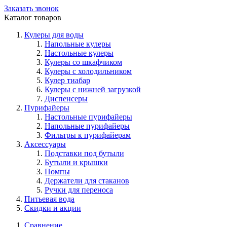
Заказать звонок
Каталог товаров
Кулеры для воды
Напольные кулеры
Настольные кулеры
Кулеры со шкафчиком
Кулеры с холодильником
Кулер тиабар
Кулеры с нижней загрузкой
Диспенсеры
Пурифайеры
Настольные пурифайеры
Напольные пурифайеры
Фильтры к пурифайерам
Аксессуары
Подставки под бутыли
Бутыли и крышки
Помпы
Держатели для стаканов
Ручки для переноса
Питьевая вода
Скидки и акции
Сравнение