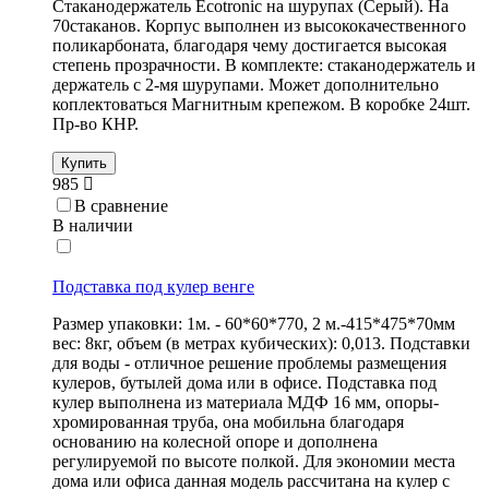
Стаканодержатель Ecotronic на шурупах (Серый). На
70стаканов. Корпус выполнен из высококачественного
поликарбоната, благодаря чему достигается высокая
степень прозрачности. В комплекте: стаканодержатель и
держатель с 2-мя шурупами. Может дополнительно
коплектоваться Магнитным крепежом. В коробке 24шт.
Пр-во КНР.
Купить
985
В сравнение
В наличии
Подставка под кулер венге
Размер упаковки: 1м. - 60*60*770, 2 м.-415*475*70мм
вес: 8кг, объем (в метрах кубических): 0,013. Подставки
для воды - отличное решение проблемы размещения
кулеров, бутылей дома или в офисе. Подставка под
кулер выполнена из материала МДФ 16 мм, опоры-
хромированная труба, она мобильна благодаря
основанию на колесной опоре и дополнена
регулируемой по высоте полкой. Для экономии места
дома или офиса данная модель рассчитана на кулер с