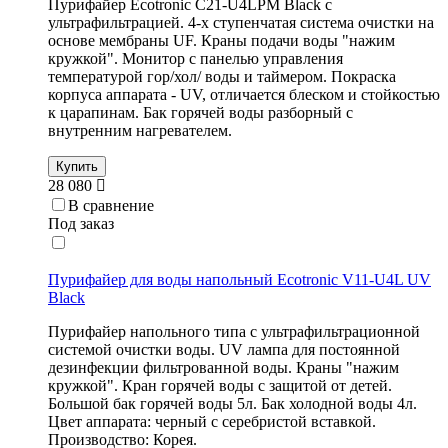
Пурифайер Ecotronic C21-U4LPM Black с
ультрафильтрацией. 4-х ступенчатая система очистки на
основе мембраны UF. Краны подачи воды "нажим
кружкой". Монитор с панелью управления
температурой гор/хол/ воды и таймером. Покраска
корпуса аппарата - UV, отличается блеском и стойкостью
к царапинам. Бак горячей воды разборный с
внутренним нагревателем.
Купить
28 080
В сравнение
Под заказ
Пурифайер для воды напольный Ecotronic V11-U4L UV
Black
Пурифайер напольного типа с ультрафильтрационной
системой очистки воды. UV лампа для постоянной
дезинфекции фильтрованной воды. Краны "нажим
кружкой". Кран горячей воды с защитой от детей.
Большой бак горячей воды 5л. Бак холодной воды 4л.
Цвет аппарата: черный с серебристой вставкой.
Производство: Корея.