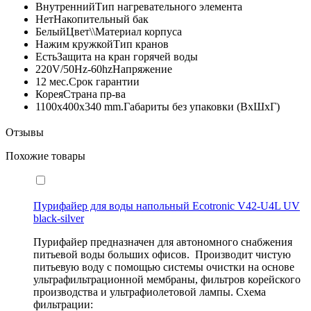
Внутренний
Тип нагревательного элемента
Нет
Накопительный бак
Белый
Цвет\\Материал корпуса
Нажим кружкой
Тип кранов
Есть
Защита на кран горячей воды
220V/50Hz-60hz
Напряжение
12 мес.
Срок гарантии
Корея
Страна пр-ва
1100x400x340 mm.
Габариты без упаковки (ВxШxГ)
Отзывы
Похожие товары
Пурифайер для воды напольный Ecotronic V42-U4L UV
black-silver
Пурифайер предназначен для автономного снабжения
питьевой воды больших офисов. Производит чистую
питьевую воду с помощью системы очистки на основе
ультрафильтрационной мембраны, фильтров корейского
производства и ультрафиолетовой лампы. Схема
фильтрации: