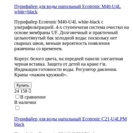
Пурифайер для воды напольный Ecotronic M40-U4L
white+black
Пурифайер Ecotronic M40-U4L white-black с
ультрафильтрацией. 4-х ступенчатая система очистки на
основе мембраны UF. Долговечный и практичный
цельнотянутый бак холодной воды: поскольку нет
сварных швов, меньше вероятность появления
ржавчины со временем.
Корпус белого цвета, на передней панели элегантная
черная вставка. Защита от детей на кране г\в.
Индикация готовности воды. Регулятор давления.
Краны «нажим кружкой».
Купить
24 158
В сравнение
В наличии
Пурифайер для воды напольный Ecotronic C21-U4LPM
black