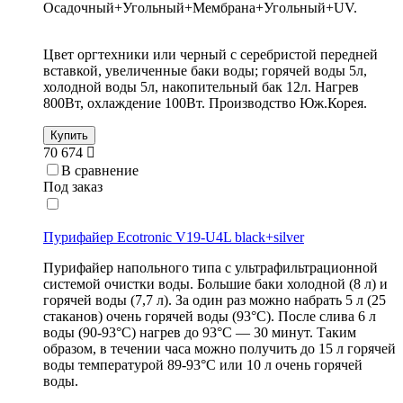
Осадочный+Угольный+Мембрана+Угольный+UV.
Цвет оргтехники или черный с серебристой передней
вставкой, увеличенные баки воды; горячей воды 5л,
холодной воды 5л, накопительный бак 12л. Нагрев
800Вт, охлаждение 100Вт. Производство Юж.Корея.
Купить
70 674
В сравнение
Под заказ
Пурифайер Ecotronic V19-U4L black+silver
Пурифайер напольного типа с ультрафильтрационной
системой очистки воды. Большие баки холодной (8 л) и
горячей воды (7,7 л). За один раз можно набрать 5 л (25
стаканов) очень горячей воды (93°С). После слива 6 л
воды (90-93°С) нагрев до 93°С — 30 минут. Таким
образом, в течении часа можно получить до 15 л горячей
воды температурой 89-93°С или 10 л очень горячей
воды.