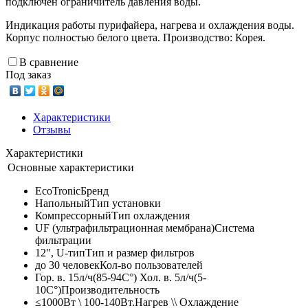
подключен ограничитель давления воды.
Индикация работы пурифайера, нагрева и охлаждения воды.
Корпус полностью белого цвета. Производство: Корея.
В сравнение
Под заказ
Характеристики
Отзывы
Характеристики
Основные характеристики
EcoTronic
Бренд
Напольный
Тип установки
Компрессорный
Тип охлаждения
UF (ультрафильтрационная мембрана)
Система
фильтрации
12", U-тип
Тип и размер фильтров
до 30 человек
Кол-во пользователей
Гор. в. 15л/ч(85-94C°) Хол. в. 5л/ч(5-
10C°)
Производительность
≤1000Вт \ 100-140Вт.
Нагрев \\ Охлаждение