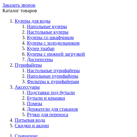
Заказать звонок
Каталог товаров
Кулеры для воды
Напольные кулеры
Настольные кулеры
Кулеры со шкафчиком
Кулеры с холодильником
Кулер тиабар
Кулеры с нижней загрузкой
Диспенсеры
Пурифайеры
Настольные пурифайеры
Напольные пурифайеры
Фильтры к пурифайерам
Аксессуары
Подставки под бутыли
Бутыли и крышки
Помпы
Держатели для стаканов
Ручки для переноса
Питьевая вода
Скидки и акции
Сравнение