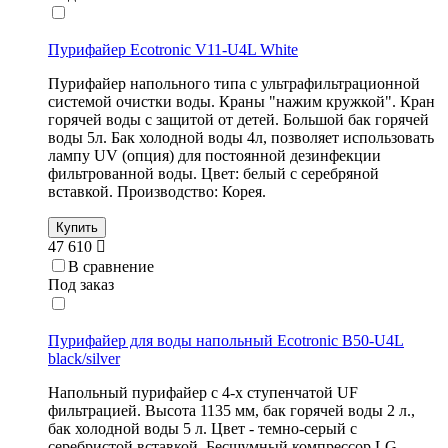
Пурифайер Ecotronic V11-U4L White
Пурифайер напольного типа с ультрафильтрационной
системой очистки воды. Краны "нажим кружкой". Кран
горячей воды с защитой от детей. Большой бак горячей
воды 5л. Бак холодной воды 4л, позволяет использовать
лампу UV (опция) для постоянной дезинфекции
фильтрованной воды. Цвет: белый с серебряной
вставкой. Производство: Корея.
Купить
47 610
В сравнение
Под заказ
Пурифайер для воды напольный Ecotronic B50-U4L
black/silver
Напольный пурифайер с 4-х ступенчатой UF
фильтрацией. Высота 1135 мм, бак горячей воды 2 л.,
бак холодной воды 5 л. Цвет - темно-серый с
серебристой вставкой. Бесшумный компрессор LG.