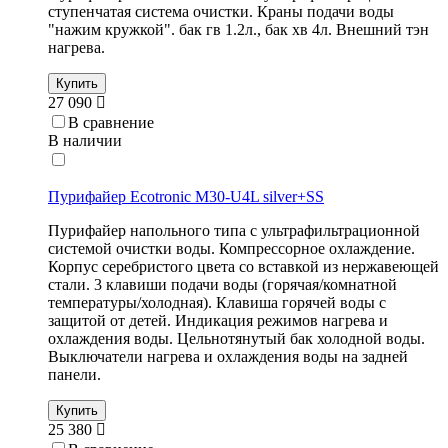
ступенчатая система очистки. Краны подачи воды
"нажим кружкой". бак гв 1.2л., бак хв 4л. Внешний тэн
нагрева.
Купить
27 090
В сравнение
В наличии
Пурифайер Ecotronic M30-U4L silver+SS
Пурифайер напольного типа с ультрафильтрационной
системой очистки воды. Компрессорное охлаждение.
Корпус серебристого цвета со вставкой из нержавеющей
стали. 3 клавиши подачи воды (горячая/комнатной
температуры/холодная). Клавиша горячей воды с
защитой от детей. Индикация режимов нагрева и
охлаждения воды. Цельнотянутый бак холодной воды.
Выключатели нагрева и охлаждения воды на задней
панели.
Купить
25 380