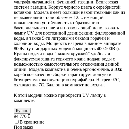
ультрафильтрацией и функцией газации. Венгерская
система газации. Корпус черного цвета с серебристой
вставкой. Модель имеет большой накопительный бак из
нержавеющий стали объемом 12л., имеющий
повышенную устойчивость к образованию
бактериального налета и позволяющий использовать
лампу UV для постоянной дезинфекции фильтрованной
воды, а также 5-ти литровыми баками горячей и
холодной воды. Мощность нагрева в данном аппарате
800Вт (у стандартных моделей мощность 400-500Вт).
Краны подачи воды "нажим кружкой" удобная и
фиксируемая защита горячего крана подачи воды c
возможностью самостоятельного отключения данной
опции. Модель компактна и очень эргономична, а Юж
корейское качество сборки гарантирует долгую и
безупречную эксплуатацию пурифайера. Нагрев 97С,
охлаждение 7С. Баллон в комплект не входит.
К этой модели можно приобрести UV лампу в
комплекте.
Купить
94 770
В сравнение
Под заказ