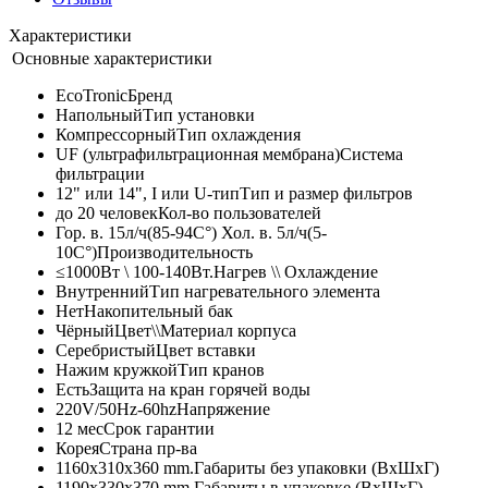
Характеристики
Основные характеристики
EcoTronic
Бренд
Напольный
Тип установки
Компрессорный
Тип охлаждения
UF (ультрафильтрационная мембрана)
Система
фильтрации
12" или 14", I или U-тип
Тип и размер фильтров
до 20 человек
Кол-во пользователей
Гор. в. 15л/ч(85-94C°) Хол. в. 5л/ч(5-
10C°)
Производительность
≤1000Вт \ 100-140Вт.
Нагрев \\ Охлаждение
Внутренний
Тип нагревательного элемента
Нет
Накопительный бак
Чёрный
Цвет\\Материал корпуса
Серебристый
Цвет вставки
Нажим кружкой
Тип кранов
Есть
Защита на кран горячей воды
220V/50Hz-60hz
Напряжение
12 мес
Срок гарантии
Корея
Страна пр-ва
1160x310x360 mm.
Габариты без упаковки (ВxШxГ)
1190x330x370 mm.
Габариты в упаковке (ВxШxГ)