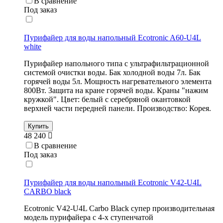
В сравнение
Под заказ
Пурифайер для воды напольный Ecotronic A60-U4L
white
Пурифайер напольного типа с ультрафильтрационной
системой очистки воды. Бак холодной воды 7л. Бак
горячей воды 5л. Мощность нагревательного элемента
800Вт. Защита на кране горячей воды. Краны "нажим
кружкой". Цвет: белый с серебряной окантовкой
верхней части передней панели. Производство: Корея.
Купить
48 240
В сравнение
Под заказ
Пурифайер для воды напольный Ecotronic V42-U4L
CARBO black
Ecotronic V42-U4L Carbo Black супер производительная
модель пурифайера с 4-х ступенчатой