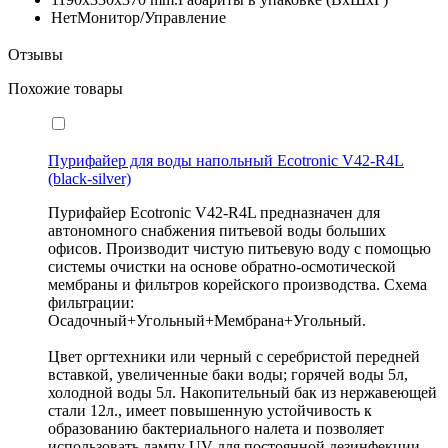
Нет
Монитор/Управление
Отзывы
Похожие товары
Пурифайер для воды напольный Ecotronic V42-R4L
(black-silver)
Пурифайер Ecotronic V42-R4L предназначен для
автономного снабжения питьевой воды больших
офисов. Производит чистую питьевую воду с помощью
системы очистки на основе обратно-осмотической
мембраны и фильтров корейского производства. Схема
фильтрации:
Осадочный+Угольный+Мембрана+Угольный.
Цвет оргтехники или черный с серебристой передней
вставкой, увеличенные баки воды; горячей воды 5л,
холодной воды 5л. Накопительный бак из нержавеющей
стали 12л., имеет повышенную устойчивость к
образованию бактериального налета и позволяет
использовать лампу UV для постоянной дезинфекции