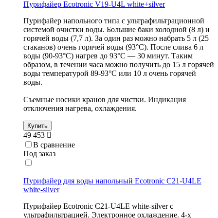
Пурифайер Ecotronic V19-U4L white+silver
Пурифайер напольного типа с ультрафильтрационной
системой очистки воды. Большие баки холодной (8 л) и
горячей воды (7,7 л). За один раз можно набрать 5 л (25
стаканов) очень горячей воды (93°С). После слива 6 л
воды (90-93°С) нагрев до 93°С — 30 минут. Таким
образом, в течении часа можно получить до 15 л горячей
воды температурой 89-93°С или 10 л очень горячей
воды.
Съемные носики кранов для чистки. Индикация
отключения нагрева, охлаждения.
Купить
49 453
В сравнение
Под заказ
Пурифайер для воды напольный Ecotronic C21-U4LE
white-silver
Пурифайер Ecotronic C21-U4LE white-silver с
ультрафильтрацией. Электронное охлаждение. 4-х