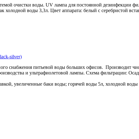
стемой очистки воды. UV лампа для постоянной дезинфекции фи
ак холодной воды 3,3л. Цвет аппарата: белый с серебристой вста
ck-silver)
ного снабжения питьевой воды больших офисов. Производит чи
 производства и ультрафиолетовой лампы. Схема фильтрации:
авкой, увеличенные баки воды; горячей воды 5л, холодной воды 