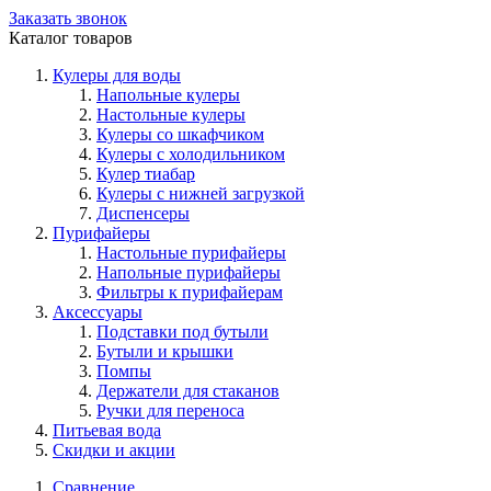
Заказать звонок
Каталог товаров
Кулеры для воды
Напольные кулеры
Настольные кулеры
Кулеры со шкафчиком
Кулеры с холодильником
Кулер тиабар
Кулеры с нижней загрузкой
Диспенсеры
Пурифайеры
Настольные пурифайеры
Напольные пурифайеры
Фильтры к пурифайерам
Аксессуары
Подставки под бутыли
Бутыли и крышки
Помпы
Держатели для стаканов
Ручки для переноса
Питьевая вода
Скидки и акции
Сравнение