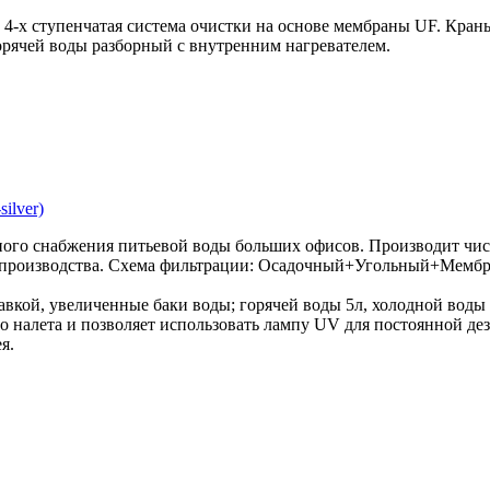
. 4-х ступенчатая система очистки на основе мембраны UF. Кран
горячей воды разборный с внутренним нагревателем.
ilver)
ного снабжения питьевой воды больших офисов. Производит чи
о производства. Схема фильтрации: Осадочный+Угольный+Мемб
авкой, увеличенные баки воды; горячей воды 5л, холодной воды 
 налета и позволяет использовать лампу UV для постоянной д
я.