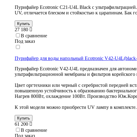
Пурифайер Ecotronic C21-U4L Black с ультрафильтрацией
UV, отличается блеском и стойкостью к царапинам. Бак 
Купить
27 180
В сравнение
Под заказ
Пурифайер для воды напольный Ecotronic V42-U4L(black-s
Пурифайер Ecotronic V42-U4L предназначен для автоном
ультрафильтрационной мембраны и фильтров корейског
Цвет оргтехники или черный с серебристой передней вст
повышенную устойчивость к образованию бактериального
Нагрев 800Вт, охлаждение 100Вт. Производство Юж.Коре
К этой модели можно приобрести UV лампу в комплекте.
Купить
61 200
В сравнение
Под заказ