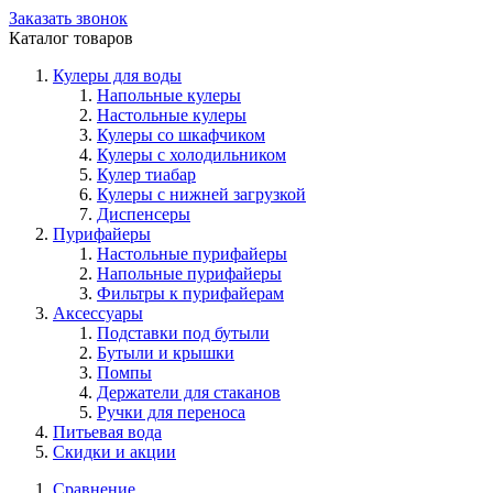
Заказать звонок
Каталог товаров
Кулеры для воды
Напольные кулеры
Настольные кулеры
Кулеры со шкафчиком
Кулеры с холодильником
Кулер тиабар
Кулеры с нижней загрузкой
Диспенсеры
Пурифайеры
Настольные пурифайеры
Напольные пурифайеры
Фильтры к пурифайерам
Аксессуары
Подставки под бутыли
Бутыли и крышки
Помпы
Держатели для стаканов
Ручки для переноса
Питьевая вода
Скидки и акции
Сравнение