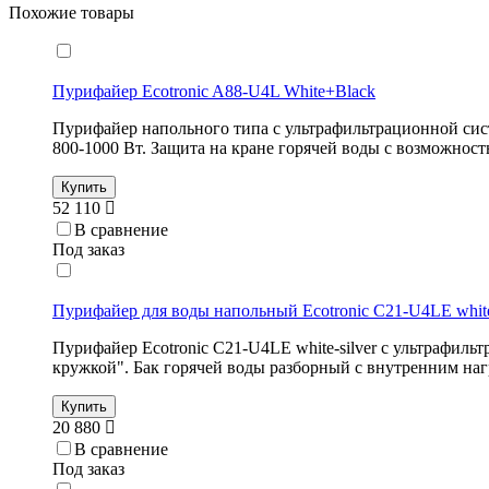
Похожие товары
Пурифайер Ecotronic A88-U4L White+Black
Пурифайер напольного типа с ультрафильтрационной сист
800-1000 Вт. Защита на кране горячей воды с возможнос
Купить
52 110
В сравнение
Под заказ
Пурифайер для воды напольный Ecotronic C21-U4LE white-
Пурифайер Ecotronic C21-U4LE white-silver с ультрафил
кружкой". Бак горячей воды разборный с внутренним наг
Купить
20 880
В сравнение
Под заказ