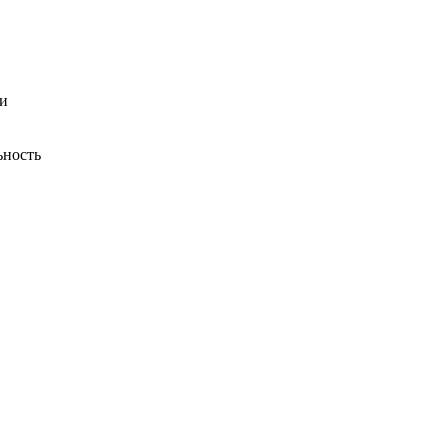
и
ьность