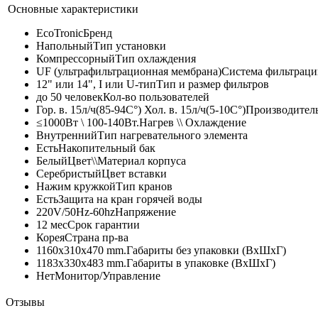
Основные характеристики
EcoTronic
Бренд
Напольный
Тип установки
Компрессорный
Тип охлаждения
UF (ультрафильтрационная мембрана)
Система фильтраци
12" или 14", I или U-тип
Тип и размер фильтров
до 50 человек
Кол-во пользователей
Гор. в. 15л/ч(85-94C°) Хол. в. 15л/ч(5-10C°)
Производител
≤1000Вт \ 100-140Вт.
Нагрев \\ Охлаждение
Внутренний
Тип нагревательного элемента
Есть
Накопительный бак
Белый
Цвет\\Материал корпуса
Серебристый
Цвет вставки
Нажим кружкой
Тип кранов
Есть
Защита на кран горячей воды
220V/50Hz-60hz
Напряжение
12 мес
Срок гарантии
Корея
Страна пр-ва
1160x310x470 mm.
Габариты без упаковки (ВxШxГ)
1183x330x483 mm.
Габариты в упаковке (ВxШxГ)
Нет
Монитор/Управление
Отзывы