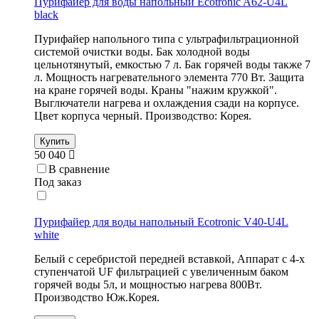
Пурифайер для воды напольный Ecotronic A62-U4L
black
Пурифайер напольного типа с ультрафильтрационной
системой очистки воды. Бак холодной воды
цельнотянутый, емкостью 7 л. Бак горячей воды также 7
л. Мощность нагревательного элемента 770 Вт. Защита
на кране горячей воды. Краны "нажим кружкой".
Выглючатели нагрева и охлаждения сзади на корпусе.
Цвет корпуса черный. Производство: Корея.
Купить
50 040
В сравнение
Под заказ
Пурифайер для воды напольный Ecotronic V40-U4L
white
Белый с серебристой передней вставкой, Аппарат с 4-х
ступенчатой UF фильтрацией с увеличенным баком
горячей воды 5л, и мощностью нагрева 800Вт.
Производство Юж.Корея.