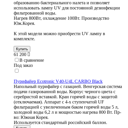
образованию бактериального налета и позволяет
использовать лампу UV для постоянной дезинфекции
фильтрованной воды.
Нагрев 800Вт, охлаждение 100Вт. Производство
Юж.Корея.
К этой модели можно приобрести UV лампу в
комплекте.
Купить
61 200
В сравнение
Под заказ
Пурифайер Ecotronic V40-U4L CARBO Black
Напольный пурифайер с газацией. Венгерская система
подачи газированной воды. Корпус черного цвета с
серебристой вставкой. Кран горячей воды с защитой
(отключаемая). Аппарат с 4-х ступенчатой UF
фильтрацией с увеличенным баком горячей воды 5 л,
холодной воды 6,2 л и мощностью нагрева 800 Вт. Пр-
во: Южная Корея.
Используется стандартный российский баллон.