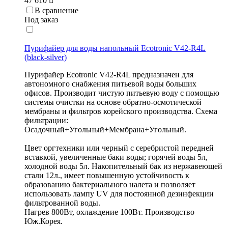
47 610
В сравнение
Под заказ
Пурифайер для воды напольный Ecotronic V42-R4L
(black-silver)
Пурифайер Ecotronic V42-R4L предназначен для
автономного снабжения питьевой воды больших
офисов. Производит чистую питьевую воду с помощью
системы очистки на основе обратно-осмотической
мембраны и фильтров корейского производства. Схема
фильтрации:
Осадочный+Угольный+Мембрана+Угольный.
Цвет оргтехники или черный с серебристой передней
вставкой, увеличенные баки воды; горячей воды 5л,
холодной воды 5л. Накопительный бак из нержавеющей
стали 12л., имеет повышенную устойчивость к
образованию бактериального налета и позволяет
использовать лампу UV для постоянной дезинфекции
фильтрованной воды.
Нагрев 800Вт, охлаждение 100Вт. Производство
Юж.Корея.