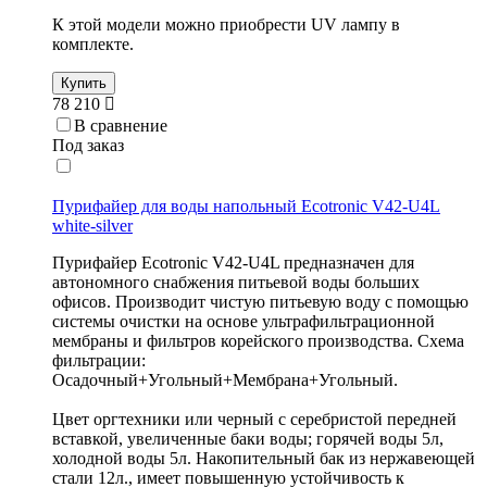
К этой модели можно приобрести UV лампу в
комплекте.
Купить
78 210
В сравнение
Под заказ
Пурифайер для воды напольный Ecotronic V42-U4L
white-silver
Пурифайер Ecotronic V42-U4L предназначен для
автономного снабжения питьевой воды больших
офисов. Производит чистую питьевую воду с помощью
системы очистки на основе ультрафильтрационной
мембраны и фильтров корейского производства. Схема
фильтрации:
Осадочный+Угольный+Мембрана+Угольный.
Цвет оргтехники или черный с серебристой передней
вставкой, увеличенные баки воды; горячей воды 5л,
холодной воды 5л. Накопительный бак из нержавеющей
стали 12л., имеет повышенную устойчивость к