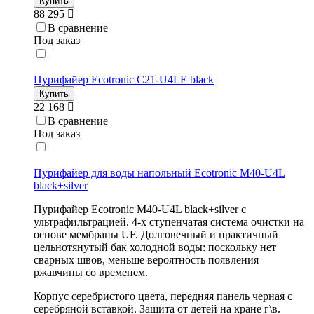
Купить
88 295
В сравнение
Под заказ
Пурифайер Ecotronic C21-U4LE black
Купить
22 168
В сравнение
Под заказ
Пурифайер для воды напольный Ecotronic M40-U4L
black+silver
Пурифайер Ecotronic M40-U4L black+silver с
ультрафильтрацией. 4-х ступенчатая система очистки на
основе мембраны UF. Долговечный и практичный
цельнотянутый бак холодной воды: поскольку нет
сварных швов, меньше вероятность появления
ржавчины со временем.
Корпус серебристого цвета, передняя панель черная с
серебряной вставкой. Защита от детей на кране г\в.