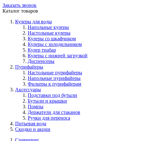
Заказать звонок
Каталог товаров
Кулеры для воды
Напольные кулеры
Настольные кулеры
Кулеры со шкафчиком
Кулеры с холодильником
Кулер тиабар
Кулеры с нижней загрузкой
Диспенсеры
Пурифайеры
Настольные пурифайеры
Напольные пурифайеры
Фильтры к пурифайерам
Аксессуары
Подставки под бутыли
Бутыли и крышки
Помпы
Держатели для стаканов
Ручки для переноса
Питьевая вода
Скидки и акции
Сравнение