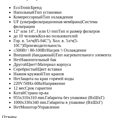
EcoTronic
Бренд
Напольный
Тип установки
Компрессорный
Тип охлаждения
UF (ультрафильтрационная мембрана)
Система
фильтрации
12" или 14", I или U-тип
Тип и размер фильтров
до 10 человек
Кол-во пользователей
Гор. в. 5л/ч(85-94C°), Хол. в. 5л/ч(5-
10C°)
Производительность
≤500Вт \ 80-100Вт
Нагрев \\ Охлаждение
Внешний (бандажный)
Тип нагревательного элемента
Нет
Накопительный бак
Другой
Цвет\\Материал корпуса
Серебристый
Цвет вставки
Нажим кружкой
Тип кранов
Нет
Защита на кран горячей воды
220V/50Hz-60hz
Напряжение
12 мес
Срок гарантии
Китай
Страна пр-ва
955x310x310 mm.
Габариты без упаковки (ВxШxГ)
1000x330x340 mm.
Габариты в упаковке (ВxШxГ)
Нет
Монитор/Управление
Отзывы