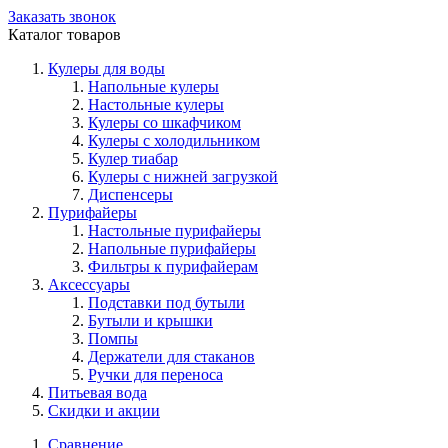
Заказать звонок
Каталог товаров
Кулеры для воды
Напольные кулеры
Настольные кулеры
Кулеры со шкафчиком
Кулеры с холодильником
Кулер тиабар
Кулеры с нижней загрузкой
Диспенсеры
Пурифайеры
Настольные пурифайеры
Напольные пурифайеры
Фильтры к пурифайерам
Аксессуары
Подставки под бутыли
Бутыли и крышки
Помпы
Держатели для стаканов
Ручки для переноса
Питьевая вода
Скидки и акции
Сравнение