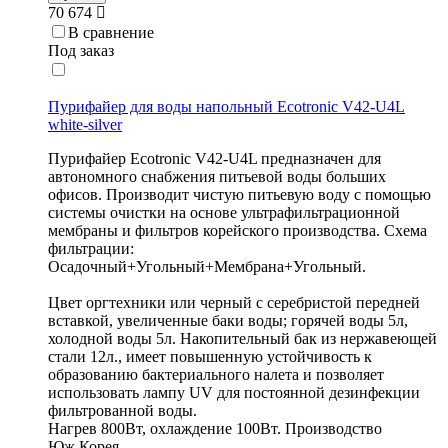
70 674
В сравнение
Под заказ
Пурифайер для воды напольный Ecotronic V42-U4L
white-silver
Пурифайер Ecotronic V42-U4L предназначен для
автономного снабжения питьевой воды больших
офисов. Производит чистую питьевую воду с помощью
системы очистки на основе ультрафильтрационной
мембраны и фильтров корейского производства. Схема
фильтрации:
Осадочный+Угольный+Мембрана+Угольный.
Цвет оргтехники или черный с серебристой передней
вставкой, увеличенные баки воды; горячей воды 5л,
холодной воды 5л. Накопительный бак из нержавеющей
стали 12л., имеет повышенную устойчивость к
образованию бактериального налета и позволяет
использовать лампу UV для постоянной дезинфекции
фильтрованной воды.
Нагрев 800Вт, охлаждение 100Вт. Производство
Юж.Корея.