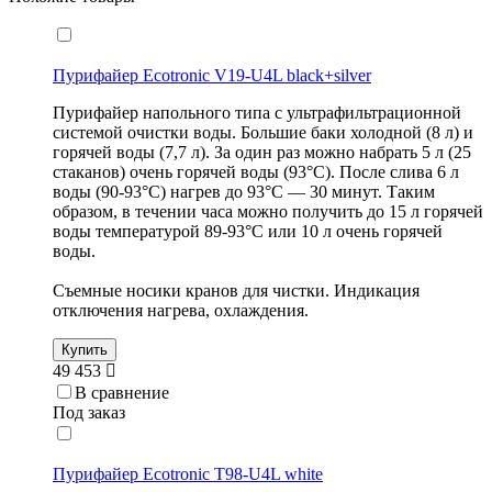
Пурифайер Ecotronic V19-U4L black+silver
Пурифайер напольного типа с ультрафильтрационной
системой очистки воды. Большие баки холодной (8 л) и
горячей воды (7,7 л). За один раз можно набрать 5 л (25
стаканов) очень горячей воды (93°С). После слива 6 л
воды (90-93°С) нагрев до 93°С — 30 минут. Таким
образом, в течении часа можно получить до 15 л горячей
воды температурой 89-93°С или 10 л очень горячей
воды.
Съемные носики кранов для чистки. Индикация
отключения нагрева, охлаждения.
Купить
49 453
В сравнение
Под заказ
Пурифайер Ecotronic T98-U4L white