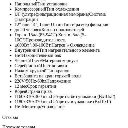
Напольный
Тип установки
Компрессорный
Тип охлаждения
UF (ультрафильтрационная мембрана)
Система
фильтрации
12" или 14", I или U-тип
Тип и размер фильтров
до 20 человек
Кол-во пользователей
Гор. в. 15л/ч(85-94C°) Хол. в. 5л/ч(5-
10C°)
Производительность
≤800Вт \ 80-100Вт.
Нагрев \\ Охлаждение
Внутренний
Тип нагревательного элемента
Нет
Накопительный бак
Чёрный
Цвет\\Материал корпуса
Серебристый
Цвет вставки
Нажим кружкой
Тип кранов
Есть
Защита на кран горячей воды
220V/50Hz-60hz
Напряжение
12 мес
Срок гарантии
Корея
Страна пр-ва
1160x310x360 mm.
Габариты без упаковки (ВxШxГ)
1180x330x370 mm.
Габариты в упаковке (ВxШxГ)
Нет
Монитор/Управление
Отзывы
Похожие товары