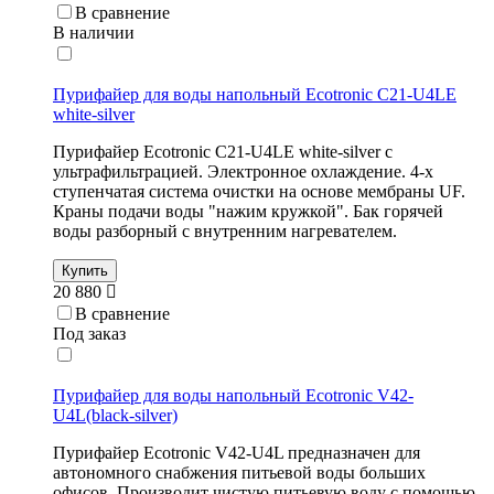
В сравнение
В наличии
Пурифайер для воды напольный Ecotronic C21-U4LE
white-silver
Пурифайер Ecotronic C21-U4LE white-silver с
ультрафильтрацией. Электронное охлаждение. 4-х
ступенчатая система очистки на основе мембраны UF.
Краны подачи воды "нажим кружкой". Бак горячей
воды разборный с внутренним нагревателем.
Купить
20 880
В сравнение
Под заказ
Пурифайер для воды напольный Ecotronic V42-
U4L(black-silver)
Пурифайер Ecotronic V42-U4L предназначен для
автономного снабжения питьевой воды больших
офисов. Производит чистую питьевую воду с помощью