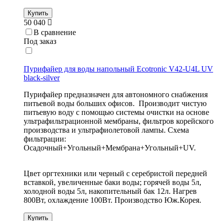
Купить
50 040
В сравнение
Под заказ
Пурифайер для воды напольный Ecotronic V42-U4L UV
black-silver
Пурифайер предназначен для автономного снабжения
питьевой воды больших офисов. Производит чистую
питьевую воду с помощью системы очистки на основе
ультрафильтрационной мембраны, фильтров корейского
производства и ультрафиолетовой лампы. Схема
фильтрации:
Осадочный+Угольный+Мембрана+Угольный+UV.
Цвет оргтехники или черный с серебристой передней
вставкой, увеличенные баки воды; горячей воды 5л,
холодной воды 5л, накопительный бак 12л. Нагрев
800Вт, охлаждение 100Вт. Производство Юж.Корея.
Купить