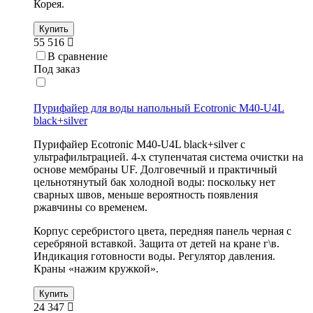
Корея.
Купить
55 516
В сравнение
Под заказ
Пурифайер для воды напольный Ecotronic M40-U4L
black+silver
Пурифайер Ecotronic M40-U4L black+silver с
ультрафильтрацией. 4-х ступенчатая система очистки на
основе мембраны UF. Долговечный и практичный
цельнотянутый бак холодной воды: поскольку нет
сварных швов, меньше вероятность появления
ржавчины со временем.
Корпус серебристого цвета, передняя панель черная с
серебряной вставкой. Защита от детей на кране г\в.
Индикация готовности воды. Регулятор давления.
Краны «нажим кружкой».
Купить
24 347