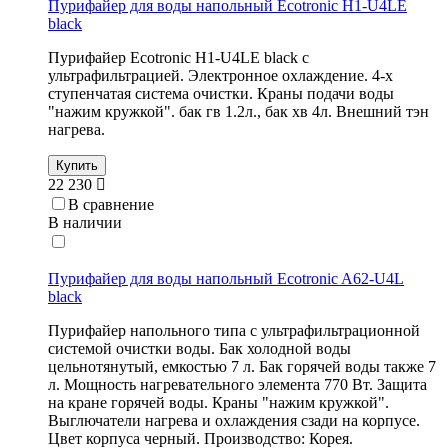
Пурифайер для воды напольный Ecotronic H1-U4LE
black
Пурифайер Ecotronic H1-U4LE black с
ультрафильтрацией. Электронное охлаждение. 4-х
ступенчатая система очистки. Краны подачи воды
"нажим кружкой". бак гв 1.2л., бак хв 4л. Внешний тэн
нагрева.
Купить
22 230
В сравнение
В наличии
Пурифайер для воды напольный Ecotronic A62-U4L
black
Пурифайер напольного типа с ультрафильтрационной
системой очистки воды. Бак холодной воды
цельнотянутый, емкостью 7 л. Бак горячей воды также 7
л. Мощность нагревательного элемента 770 Вт. Защита
на кране горячей воды. Краны "нажим кружкой".
Выглючатели нагрева и охлаждения сзади на корпусе.
Цвет корпуса черный. Производство: Корея.