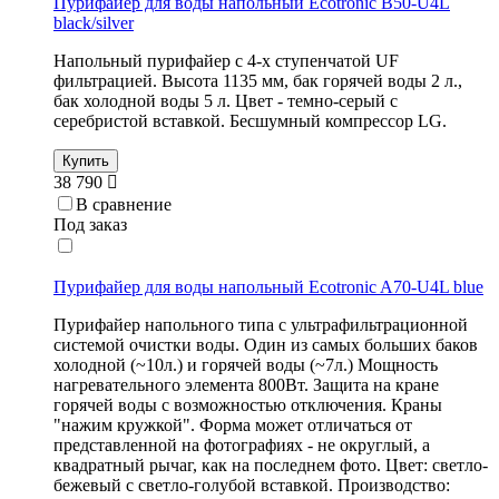
Пурифайер для воды напольный Ecotronic B50-U4L
black/silver
Напольный пурифайер с 4-х ступенчатой UF
фильтрацией. Высота 1135 мм, бак горячей воды 2 л.,
бак холодной воды 5 л. Цвет - темно-серый с
серебристой вставкой. Бесшумный компрессор LG.
Купить
38 790
В сравнение
Под заказ
Пурифайер для воды напольный Ecotronic A70-U4L blue
Пурифайер напольного типа с ультрафильтрационной
системой очистки воды. Один из самых больших баков
холодной (~10л.) и горячей воды (~7л.) Мощность
нагревательного элемента 800Вт. Защита на кране
горячей воды с возможностью отключения. Краны
"нажим кружкой". Форма может отличаться от
представленной на фотографиях - не округлый, а
квадратный рычаг, как на последнем фото. Цвет: светло-
бежевый с светло-голубой вставкой. Производство: