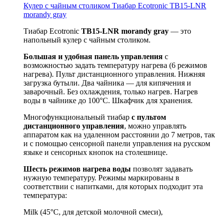
Кулер с чайным столиком Тиабар Ecotronic TB15-LNR
morandy gray
Тиабар Ecotronic
TB15-
LNR
morandy gray
— это
напольный кулер с чайным столиком.
Большая и удобная панель управления
с
возможностью задать температуру нагрева (6 режимов
нагрева). Пульт дистанционного управления. Нижняя
загрузка бутыли. Два чайника — для кипячения и
заварочный. Без охлаждения, только нагрев. Нагрев
воды в чайнике до 100°С. Шкафчик для хранения.
Многофункциональный тиабар
с пультом
дистанционного управления
, можно управлять
аппаратом как на удаленном расстоянии до 7 метров, так
и с помощью сенсорной панели управления на русском
языке и сенсорных кнопок на столешнице.
Шесть режимов нагрева воды
позволят задавать
нужную температуру. Режимы маркированы в
соответствии с напитками, для которых подходит эта
температура:
Milk (45°С, для детской молочной смеси),