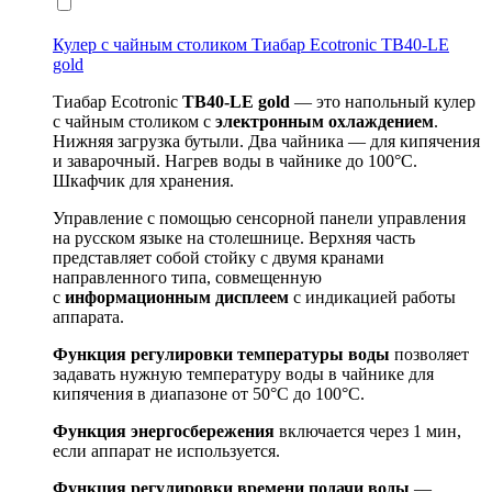
Кулер с чайным столиком Тиабар Ecotronic TB40-LE
gold
Тиабар Ecotronic
TB40-
LE
gold
— это напольный кулер
с чайным столиком с
электронным охлаждением
.
Нижняя загрузка бутыли. Два чайника — для кипячения
и заварочный. Нагрев воды в чайнике до 100°С.
Шкафчик для хранения.
Управление с помощью сенсорной панели управления
на русском языке на столешнице. Верхняя часть
представляет собой стойку с двумя кранами
направленного типа, совмещенную
с
информационным дисплеем
с индикацией работы
аппарата.
Функция регулировки температуры воды
позволяет
задавать нужную температуру воды в чайнике для
кипячения в диапазоне от 50°С до 100°С.
Функция энергосбережения
включается через 1 мин,
если аппарат не используется.
Функция регулировки времени подачи воды
—