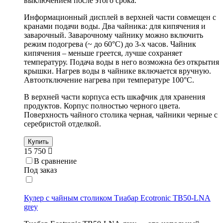
выключением после этого срока.
Информационный дисплей в верхней части совмещен с
кранами подачи воды. Два чайника: для кипячения и
заварочный. Заварочному чайнику можно включить
режим подогрева (~ до 60°С) до 3-х часов. Чайник
кипячения – меньше греется, лучше сохраняет
температуру. Подача воды в него возможна без открытия
крышки. Нагрев воды в чайнике включается вручную.
Автоотключение нагрева при температуре 100°С.
В верхней части корпуса есть шкафчик для хранения
продуктов. Корпус полностью черного цвета.
Поверхность чайного столика черная, чайники черные с
серебристой отделкой.
Купить
15 750
В сравнение
Под заказ
Кулер с чайным столиком Тиабар Ecotronic TB50-LNA
grey