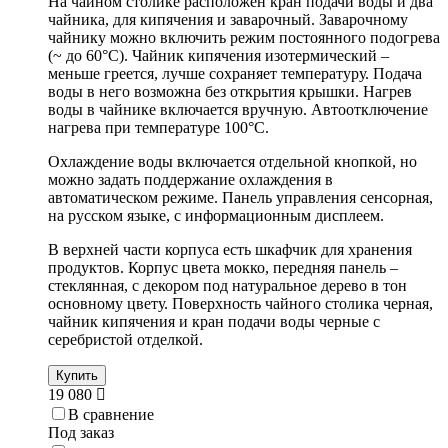
На чайном столике расположен кран подачи воды и два
чайника, для кипячения и заварочный. Заварочному
чайнику можно включить режим постоянного подогрева
(~ до 60°С). Чайник кипячения изотермический –
меньше греется, лучше сохраняет температуру. Подача
воды в него возможна без открытия крышки. Нагрев
воды в чайнике включается вручную. Автоотключение
нагрева при температуре 100°С.
Охлаждение воды включается отдельной кнопкой, но
можно задать поддержание охлаждения в
автоматическом режиме. Панель управления сенсорная,
на русском языке, с информационным дисплеем.
В верхней части корпуса есть шкафчик для хранения
продуктов. Корпус цвета мокко, передняя панель –
стеклянная, с декором под натуральное дерево в тон
основному цвету. Поверхность чайного столика черная,
чайник кипячения и кран подачи воды черные с
серебристой отделкой.
Купить
19 080
В сравнение
Под заказ