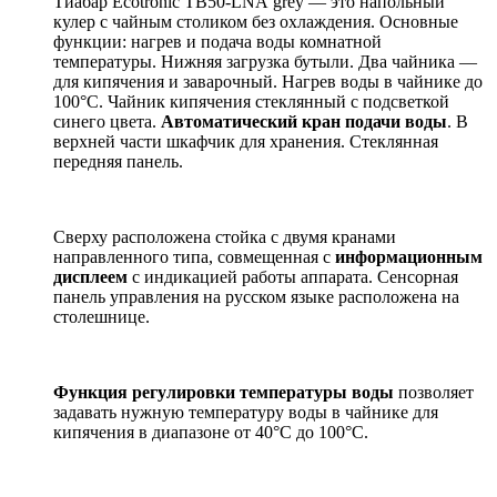
Тиабар Ecotronic TB50-LNA grey — это напольный
кулер с чайным столиком без охлаждения. Основные
функции: нагрев и подача воды комнатной
температуры. Нижняя загрузка бутыли. Два чайника —
для кипячения и заварочный. Нагрев воды в чайнике до
100°С. Чайник кипячения стеклянный с
подсветкой
синего цвета.
Автоматический кран подачи воды
. В
верхней части шкафчик для хранения. Стеклянная
передняя панель.
Сверху расположена стойка с двумя кранами
направленного типа, совмещенная с
информационным
дисплеем
с индикацией работы аппарата. Сенсорная
панель управления на русском языке расположена на
столешнице.
Функция регулировки температуры воды
позволяет
задавать нужную температуру воды в чайнике для
кипячения в диапазоне от 40°С до 100°С.