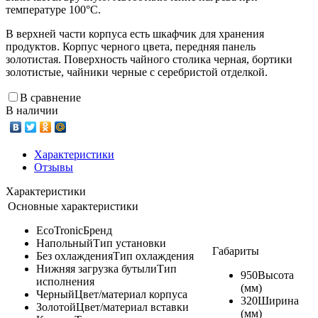
температуре 100°С.
В верхней части корпуса есть шкафчик для хранения
продуктов. Корпус черного цвета, передняя панель
золотистая. Поверхность чайного столика черная, бортики
золотистые, чайники черные с серебристой отделкой.
В сравнение
В наличии
Характеристики
Отзывы
Характеристики
Основные характеристики
EcoTronic
Бренд
Напольный
Тип установки
Габариты
Без охлаждения
Тип охлаждения
Нижняя загрузка бутыли
Тип
950
Высота
исполнения
(мм)
Черный
Цвет/материал корпуса
320
Ширина
Золотой
Цвет/материал вставки
(мм)