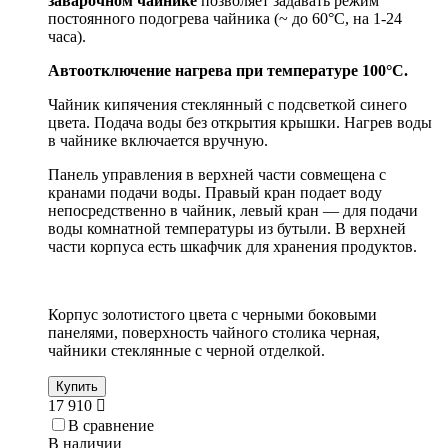
заварочном чайнике
позволяет задавать режим
постоянного подогрева чайника (~ до 60°С, на 1-24
часа).
Автоотключение нагрева при температуре 100°С.
Чайник кипячения стеклянный с
подсветкой синего
цвета. Подача воды без открытия крышки. Нагрев воды
в чайнике включается вручную.
Панель управления в верхней части совмещена с
кранами подачи воды. Правый кран подает воду
непосредственно в чайник, левый кран — для подачи
воды комнатной температуры из бутыли. В верхней
части корпуса есть шкафчик для хранения продуктов.
Корпус золотистого цвета с черными боковыми
панелями, поверхность чайного столика черная,
чайники стеклянные с черной отделкой.
Купить
17 910
В сравнение
В наличии