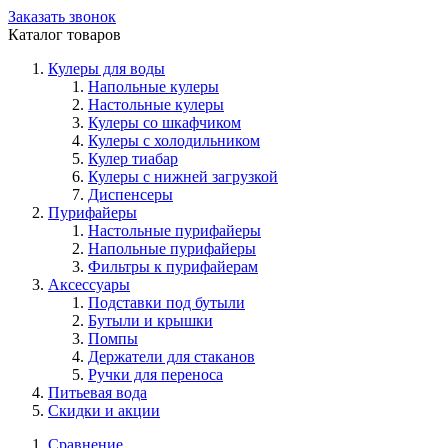
Заказать звонок
Каталог товаров
Кулеры для воды
Напольные кулеры
Настольные кулеры
Кулеры со шкафчиком
Кулеры с холодильником
Кулер тиабар
Кулеры с нижней загрузкой
Диспенсеры
Пурифайеры
Настольные пурифайеры
Напольные пурифайеры
Фильтры к пурифайерам
Аксессуары
Подставки под бутыли
Бутыли и крышки
Помпы
Держатели для стаканов
Ручки для переноса
Питьевая вода
Скидки и акции
Сравнение