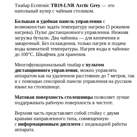
Тиабар Ecotronic
TB19-
LNR
Arctic
Grey
— это
напольный кулер с чайным столиком.
Большая и удобная панель управления
с
возможностью задать температуру нагрева (5 режимов
нагрева). Пульт дистанционного управления. Нижняя
загрузка бутыли. Два чайника — для кипячения и
заварочный. Без охлаждения, только нагрев и подача
воды комнатной температуры. Нагрев воды в чайнике
до 100°С. Шкафчик для хранения.
Многофункциональный тиабар
с пультом
дистанционного управления
, можно управлять
аппаратом как на удаленном расстоянии до 7 метров, так
и с помощью сенсорной панели управления на русском
языке на столешнице.
Матовая поверхность столешницы
позволяет лучше
поддерживать рабочую поверхность в чистоте.
Верхняя часть представляет собой стойку с двумя
кранами направленного типа, совмещенную
с
информационным дисплеем
с индикацией работы
аппарата.