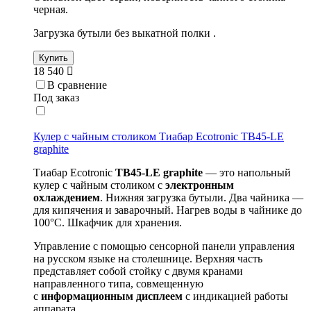
черная.
Загрузка бутыли без выкатной полки .
Купить
18 540
В сравнение
Под заказ
Кулер с чайным столиком Тиабар Ecotronic TB45-LE
graphite
Тиабар Ecotronic
TB45-
LE
graphite
— это напольный
кулер с чайным столиком с
электронным
охлаждением
. Нижняя загрузка бутыли. Два чайника —
для кипячения и заварочный. Нагрев воды в чайнике до
100°С. Шкафчик для хранения.
Управление с помощью сенсорной панели управления
на русском языке на столешнице. Верхняя часть
представляет собой стойку с двумя кранами
направленного типа, совмещенную
с
информационным дисплеем
с индикацией работы
аппарата.