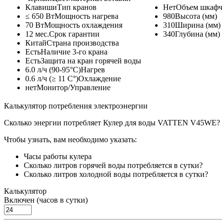
Клавиши
Тип кранов
Нет
Объем шкафч
≤ 650 Вт
Мощность нагрева
980
Высота (мм)
70 Вт
Мощность охлаждения
310
Ширина (мм)
12 мес.
Срок гарантии
340
Глубина (мм)
Китай
Страна производства
Есть
Наличие 3-го крана
Есть
Защита на кран горячей воды
6.0 л/ч (90-95°C)
Нагрев
0.6 л/ч (≥ 11 C°)
Охлаждение
нет
Монитор/Управление
Калькулятор потребления электроэнергии
Сколько энергии потребляет Кулер для воды VATTEN V45WE?
Чтобы узнать, вам необходимо указать:
Часы работы кулера
Сколько литров горячей воды потребляется в сутки?
Сколько литров холодной воды потребляется в сутки?
Калькулятор
Включен (часов в сутки)