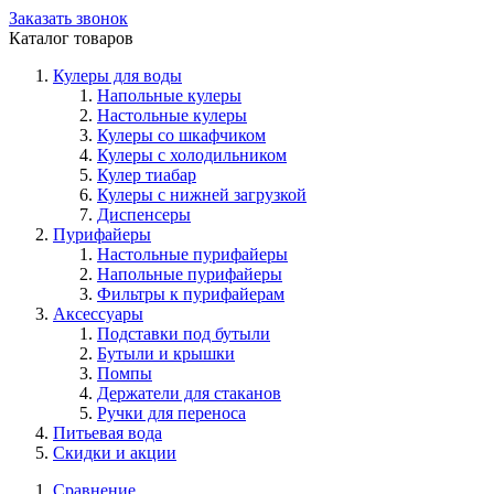
Заказать звонок
Каталог товаров
Кулеры для воды
Напольные кулеры
Настольные кулеры
Кулеры со шкафчиком
Кулеры с холодильником
Кулер тиабар
Кулеры с нижней загрузкой
Диспенсеры
Пурифайеры
Настольные пурифайеры
Напольные пурифайеры
Фильтры к пурифайерам
Аксессуары
Подставки под бутыли
Бутыли и крышки
Помпы
Держатели для стаканов
Ручки для переноса
Питьевая вода
Скидки и акции
Сравнение