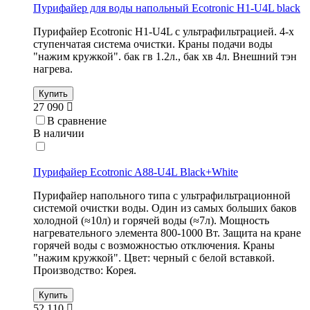
Пурифайер для воды напольный Ecotronic H1-U4L black
Пурифайер Ecotronic H1-U4L с ультрафильтрацией. 4-х
ступенчатая система очистки. Краны подачи воды
"нажим кружкой". бак гв 1.2л., бак хв 4л. Внешний тэн
нагрева.
Купить
27 090
В сравнение
В наличии
Пурифайер Ecotronic A88-U4L Black+White
Пурифайер напольного типа с ультрафильтрационной
системой очистки воды. Один из самых больших баков
холодной (≈10л) и горячей воды (≈7л). Мощность
нагревательного элемента 800-1000 Вт. Защита на кране
горячей воды с возможностью отключения. Краны
"нажим кружкой". Цвет: черный с белой вставкой.
Производство: Корея.
Купить
52 110