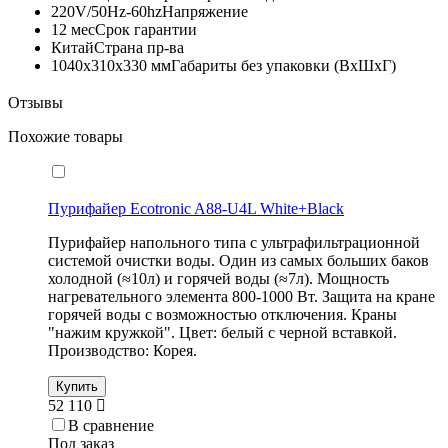
220V/50Hz-60hz
Напряжение
12 мес
Срок гарантии
Китай
Страна пр-ва
1040х310х330 мм
Габариты без упаковки (ВxШxГ)
Отзывы
Похожие товары
Пурифайер Ecotronic A88-U4L White+Black
Пурифайер напольного типа с ультрафильтрационной
системой очистки воды. Один из самых больших баков
холодной (≈10л) и горячей воды (≈7л). Мощность
нагревательного элемента 800-1000 Вт. Защита на кране
горячей воды с возможностью отключения. Краны
"нажим кружкой". Цвет: белый с черной вставкой.
Производство: Корея.
Купить
52 110
В сравнение
Под заказ