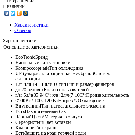
В сравнение
В наличии
Характеристики
Отзывы
Характеристики
Основные характеристики
EcoTronic
Бренд
Напольный
Тип установки
Компрессорный
Тип охлаждения
UF (ультрафильтрационная мембрана)
Система
фильтрации
12" или 14", I или U-тип
Тип и размер фильтров
до 20 человек
Кол-во пользователей
г/в: 5л/ч(85-94C°) х/в: 2л/ч(7-10C°)
Производительность
≤500Вт \ 100- 120 Вт
Нагрев \\ Охлаждение
Внутренний
Тип нагревательного элемента
Есть
Накопительный бак
Чёрный
Цвет\\Материал корпуса
Серебристый
Цвет вставки
Клавиши
Тип кранов
Есть
Защита на кран горячей воды