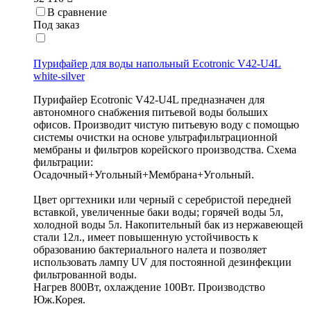
В сравнение
Под заказ
Пурифайер для воды напольный Ecotronic V42-U4L
white-silver
Пурифайер Ecotronic V42-U4L предназначен для
автономного снабжения питьевой воды больших
офисов. Производит чистую питьевую воду с помощью
системы очистки на основе ультрафильтрационной
мембраны и фильтров корейского производства. Схема
фильтрации:
Осадочный+Угольный+Мембрана+Угольный.
Цвет оргтехники или черный с серебристой передней
вставкой, увеличенные баки воды; горячей воды 5л,
холодной воды 5л. Накопительный бак из нержавеющей
стали 12л., имеет повышенную устойчивость к
образованию бактериального налета и позволяет
использовать лампу UV для постоянной дезинфекции
фильтрованной воды.
Нагрев 800Вт, охлаждение 100Вт. Производство
Юж.Корея.