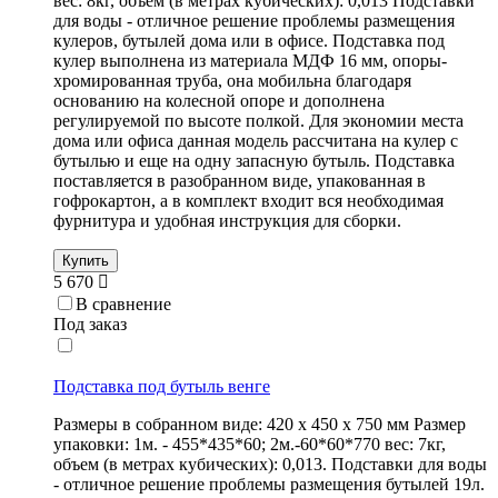
вес: 8кг, объем (в метрах кубических): 0,013 Подставки
для воды - отличное решение проблемы размещения
кулеров, бутылей дома или в офисе. Подставка под
кулер выполнена из материала МДФ 16 мм, опоры-
хромированная труба, она мобильна благодаря
основанию на колесной опоре и дополнена
регулируемой по высоте полкой. Для экономии места
дома или офиса данная модель рассчитана на кулер с
бутылью и еще на одну запасную бутыль. Подставка
поставляется в разобранном виде, упакованная в
гофрокартон, а в комплект входит вся необходимая
фурнитура и удобная инструкция для сборки.
Купить
5 670
В сравнение
Под заказ
Подставка под бутыль венге
Размеры в собранном виде: 420 х 450 х 750 мм Размер
упаковки: 1м. - 455*435*60; 2м.-60*60*770 вес: 7кг,
объем (в метрах кубических): 0,013. Подставки для воды
- отличное решение проблемы размещения бутылей 19л.