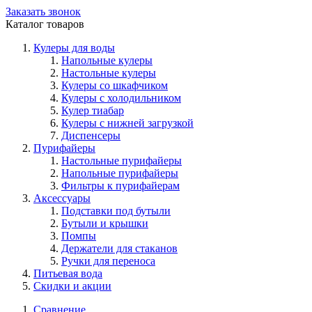
Заказать звонок
Каталог товаров
Кулеры для воды
Напольные кулеры
Настольные кулеры
Кулеры со шкафчиком
Кулеры с холодильником
Кулер тиабар
Кулеры с нижней загрузкой
Диспенсеры
Пурифайеры
Настольные пурифайеры
Напольные пурифайеры
Фильтры к пурифайерам
Аксессуары
Подставки под бутыли
Бутыли и крышки
Помпы
Держатели для стаканов
Ручки для переноса
Питьевая вода
Скидки и акции
Сравнение